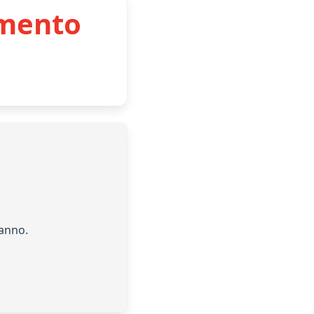
imento
’anno.