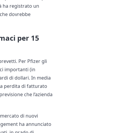
à ha registrato un
ta che dovrebbe
rmaci per 15
evetti. Per Pfizer gli
ci importanti (in
ardi di dollari. In media
a perdita di fatturato
 previsione che l’azienda
l mercato di nuovi
anagement ha annunciato
ti, in grado di