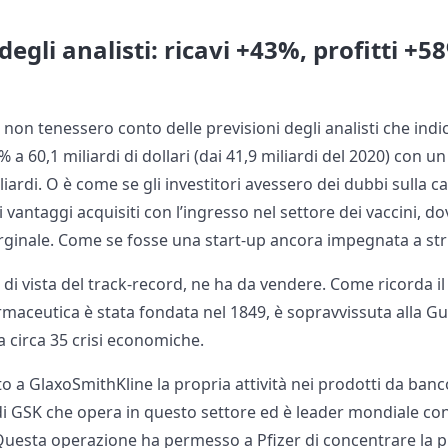
degli analisti: ricavi +43%, profitti +58
ri non tenessero conto delle previsioni degli analisti che ind
3% a 60,1 miliardi di dollari (dai 41,9 miliardi del 2020) con un
iliardi. O è come se gli investitori avessero dei dubbi sulla c
i vantaggi acquisiti con l’ingresso nel settore dei vaccini, d
inale. Come se fosse una start-up ancora impegnata a stru
 di vista del track-record, ne ha da vendere. Come ricorda i
rmaceutica è stata fondata nel 1849, è sopravvissuta alla Gu
a circa 35 crisi economiche.
to a GlaxoSmithKline la propria attività nei prodotti da ban
a di GSK che opera in questo settore ed è leader mondiale c
uesta operazione ha permesso a Pfizer di concentrare la pr