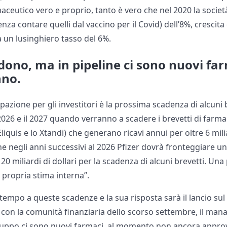
aceutico vero e proprio, tanto è vero che nel 2020 la societ
enza contare quelli dal vaccino per il Covid) dell’8%, cresci
 un lusinghiero tasso del 6%.
adono, ma in pipeline ci sono nuovi fa
nno.
azione per gli investitori è la prossima scadenza di alcuni br
 2026 e il 2027 quando verranno a scadere i brevetti di farma
Eliquis e lo Xtandi) che generano ricavi annui per oltre 6 mili
he negli anni successivi al 2026 Pfizer dovrà fronteggiare un
20 miliardi di dollari per la scadenza di alcuni brevetti. Una
a propria stima interna”.
 tempo a queste scadenze e la sua risposta sarà il lancio su
o con la comunità finanziaria dello scorso settembre, il m
gruppo ci sono nuovi farmaci, al momento non ancora approva