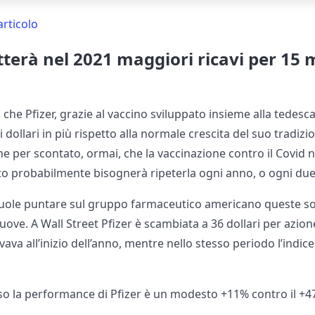
articolo
tterà nel 2021 maggiori ricavi per 15 m
che Pfizer, grazie al vaccino sviluppato insieme alla tedesc
i dollari in più rispetto alla normale crescita del suo tradiz
he per scontato, ormai, che la vaccinazione contro il Covid
o probabilmente bisognerà ripeterla ogni anno, o ogni due
vuole puntare sul gruppo farmaceutico americano queste so
muove. A Wall Street Pfizer è scambiata a 36 dollari per azio
ovava all’inizio dell’anno, mentre nello stesso periodo l’indi
so la performance di Pfizer è un modesto +11% contro il +47