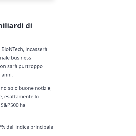
iliardi di
a BioNTech, incasserà
ionale business
 non sarà purtroppo
 anni.
no solo buone notizie,
ne, esattamente lo
ce S&P500 ha
% dell’indice principale