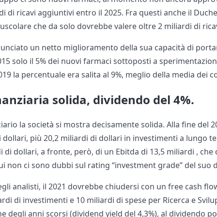
di di ricavi aggiuntivi entro il 2025. Fra questi anche il Duc
uscolare che da solo dovrebbe valere oltre 2 miliardi di ricav
nnunciato un netto miglioramento della sua capacità di porta
015 solo il 5% dei nuovi farmaci sottoposti a sperimentazion
19 la percentuale era salita al 9%, meglio della media dei c
nanziaria solida, dividendo del 4%.
iario la società si mostra decisamente solida. Alla fine del 2
 dollari, più 20,2 miliardi di dollari in investimenti a lungo t
i dollari, a fronte, però, di un Ebitda di 13,5 miliardi , che
cui non ci sono dubbi sul rating “investment grade” del suo 
gli analisti, il 2021 dovrebbe chiudersi con un free cash flow
iardi di investimenti e 10 miliardi di spese per Ricerca e Svilu
e degli anni scorsi (dividend yield del 4,3%), al dividendo 