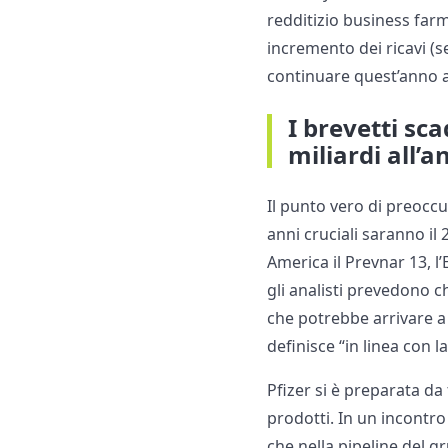
redditizio business farm
incremento dei ricavi (s
continuare quest’anno a
I brevetti sc
miliardi all’a
Il punto vero di preoccup
anni cruciali saranno il
America il Prevnar 13, l’
gli analisti prevedono c
che potrebbe arrivare a 
definisce “in linea con l
Pfizer si è preparata da
prodotti. In un incontr
che nella pipeline del 