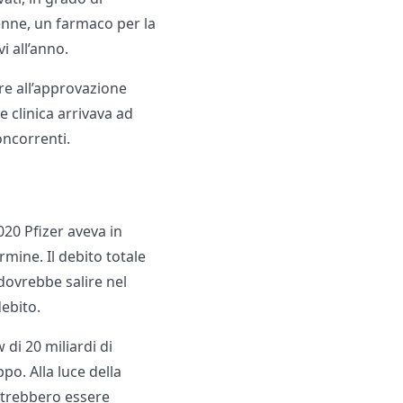
henne, un farmaco per la
i all’anno.
re all’approvazione
e clinica arrivava ad
oncorrenti.
020 Pfizer aveva in
ermine. Il debito totale
 dovrebbe salire nel
debito.
 di 20 miliardi di
ppo. Alla luce della
potrebbero essere