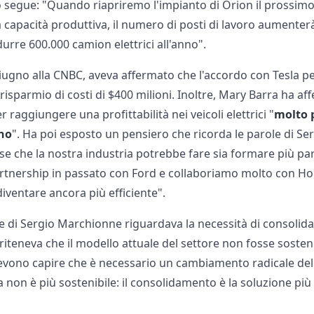
 segue: "Quando riapriremo l'impianto di Orion il prossim
capacità produttiva, il numero di posti di lavoro aumenterà 
urre 600.000 camion elettrici all'anno".
 giugno alla CNBC, aveva affermato che l'accordo con Tesla per
n risparmio di costi di $400 milioni. Inoltre, Mary Barra ha 
 raggiungere una profittabilità nei veicoli elettrici "
molto 
ino
". Ha poi esposto un pensiero che ricorda le parole di S
se che la nostra industria potrebbe fare sia formare più p
artnership in passato con Ford e collaboriamo molto con Ho
iventare ancora più efficiente".
 di Sergio Marchionne riguardava la necessità di consolida
riteneva che il modello attuale del settore non fosse sostenib
devono capire che è necessario un cambiamento radicale del
 non è più sostenibile: il consolidamento è la soluzione più