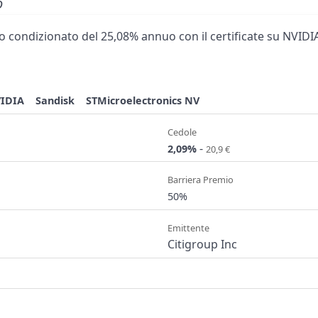
o
 condizionato del 25,08% annuo con il certificate su NVIDIA
IDIA
Sandisk
STMicroelectronics NV
Cedole
-
2,09%
20,9 €
Barriera Premio
50%
Emittente
Citigroup Inc