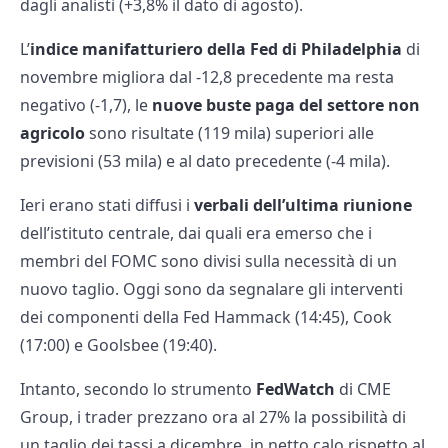
dagli analisti (+3,8% il dato di agosto).
L’
indice manifatturiero della Fed di Philadelphia
di
novembre migliora dal -12,8 precedente ma resta
negativo (-1,7), le
nuove buste paga del settore non
agricolo
sono risultate (119 mila) superiori alle
previsioni (53 mila) e al dato precedente (-4 mila).
Ieri erano stati diffusi i
verbali dell’ultima riunione
dell’istituto centrale, dai quali era emerso che i
membri del FOMC sono divisi sulla necessità di un
nuovo taglio. Oggi sono da segnalare gli interventi
dei componenti della Fed Hammack (14:45), Cook
(17:00) e Goolsbee (19:40).
Intanto, secondo lo strumento
FedWatch
di CME
Group, i trader prezzano ora al 27% la possibilità di
un taglio dei tassi a dicembre, in netto calo rispetto al