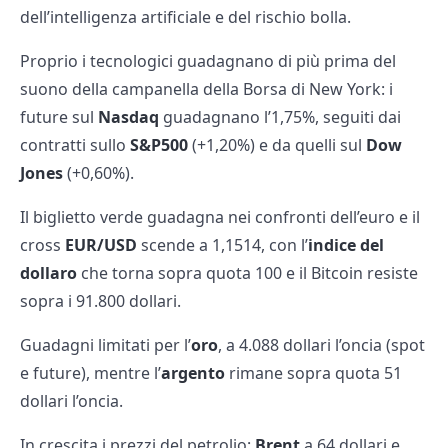
dell’intelligenza artificiale e del rischio bolla.
Proprio i tecnologici guadagnano di più prima del
suono della campanella della Borsa di New York: i
future sul
Nasdaq
guadagnano l’1,75%, seguiti dai
contratti sullo
S&P500
(+1,20%) e da quelli sul
Dow
Jones
(+0,60%).
Il biglietto verde guadagna nei confronti dell’euro e il
cross
EUR/USD
scende a 1,1514, con l’
indice del
dollaro
che torna sopra quota 100 e il Bitcoin resiste
sopra i 91.800 dollari.
Guadagni limitati per l’
oro
, a 4.088 dollari l’oncia (spot
e future), mentre l’
argento
rimane sopra quota 51
dollari l’oncia.
In crescita i prezzi del petrolio:
Brent
a 64 dollari e