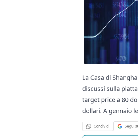
La Casa di Shanghai
discussi sulla piat
target price a 80 dol
dollari. A gennaio l
Segui s
Condividi