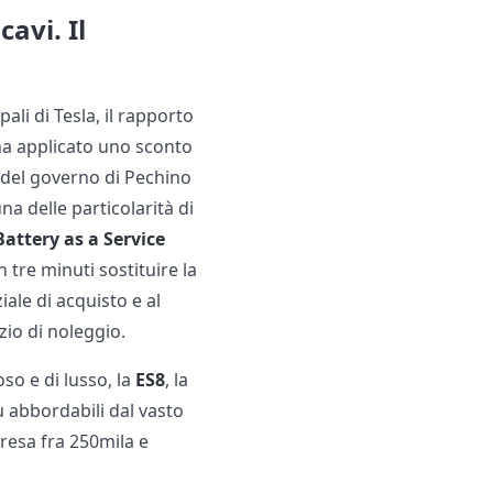
avi. Il
ali di Tesla, il rapporto
e ha applicato uno sconto
e del governo di Pechino
 una delle particolarità di
Battery as a Service
n tre minuti sostituire la
ale di acquisto e al
zio di noleggio.
so e di lusso, la
ES8
, la
 abbordabili dal vasto
presa fra 250mila e