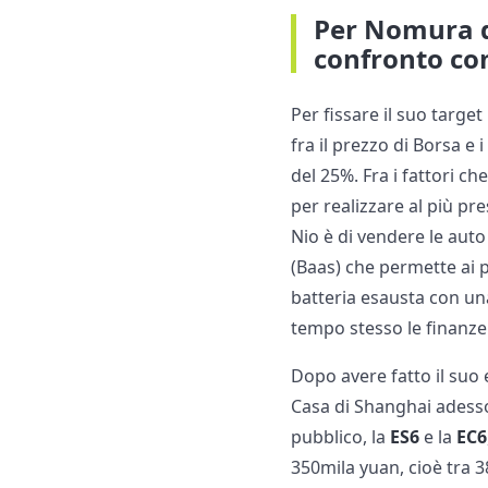
Per Nomura qu
confronto co
Per fissare il suo targe
fra il prezzo di Borsa e 
del 25%. Fra i fattori c
per realizzare al più pr
Nio è di vendere le aut
(Baas) che permette ai pr
batteria esausta con una
tempo stesso le finanze 
Dopo avere fatto il suo 
Casa di Shanghai adesso
pubblico, la
ES6
e la
EC6
350mila yuan, cioè tra 3