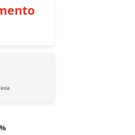
imento
Tesla
0%