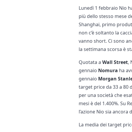
Lunedì 1 febbraio Nio ha
più dello stesso mese de
Shanghai, primo produtto
non c’è soltanto la cacc
vanno short. Ci sono anc
la settimana scorsa è s
Quotata a
Wall Street
,
gennaio
Nomura
ha avv
gennaio
Morgan Stanl
target price da 33 a 80 d
per una società che esat
mesi è del 1.400%. Su Re
l’azione Nio sia ancora 
La media dei target price