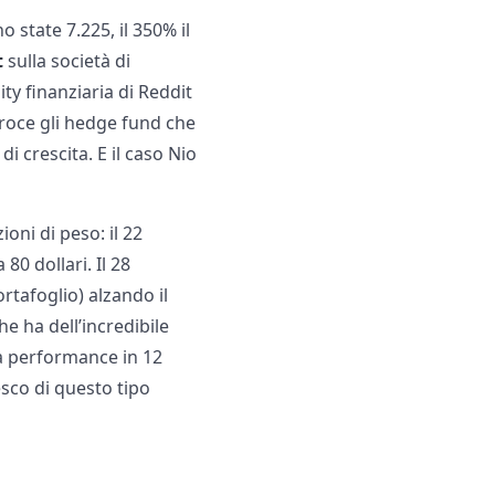
 state 7.225, il 350% il
t
sulla società di
ty finanziaria di Reddit
 croce gli hedge fund che
i crescita. E il caso Nio
oni di peso: il 22
0 dollari. Il 28
tafoglio) alzando il
he ha dell’incredibile
La performance in 12
esco di questo tipo