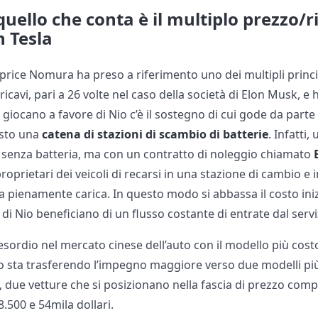
ello che conta è il multiplo prezzo/ric
n Tesla
t price Nomura ha preso a riferimento uno dei multipli princip
i ricavi, pari a 26 volte nel caso della società di Elon Musk, 
he giocano a favore di Nio c’è il sostegno di cui gode da part
esto una
catena di stazioni di scambio di batterie
. Infatti,
o senza batteria, ma con un contratto di noleggio chiamato
oprietari dei veicoli di recarsi in una stazione di cambio e i
 pienamente carica. In questo modo si abbassa il costo inizi
di Nio beneficiano di un flusso costante di entrate dal servi
esordio nel mercato cinese dell’auto con il modello più costo
 sta trasferendo l’impegno maggiore verso due modelli più
, due vetture che si posizionano nella fascia di prezzo com
8.500 e 54mila dollari.