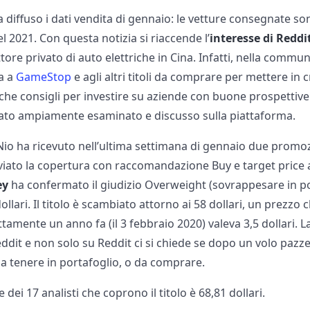
 diffuso i dati vendita di gennaio: le vetture consegnate sono
l 2021. Con questa notizia si riaccende l’
interesse di Reddi
re privato di auto elettriche in Cina. Infatti, nella communi
ia a
GameStop
e agli altri titoli da comprare per mettere in
he consigli per investire su aziende con buone prospettive d
tato ampiamente esaminato e discusso sulla piattaforma.
 Nio ha ricevuto nell’ultima settimana di gennaio due promozi
iato la copertura con raccomandazione Buy e target price a 8
ey
ha confermato il giudizio Overweight (sovrappesare in por
ollari. Il titolo è scambiato attorno ai 58 dollari, un prezzo c
tamente un anno fa (il 3 febbraio 2020) valeva 3,5 dollari. 
ddit e non solo su Reddit ci si chiede se dopo un volo pazz
da tenere in portafoglio, o da comprare.
 dei 17 analisti che coprono il titolo è 68,81 dollari.