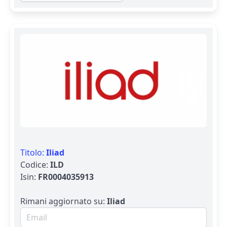
Titolo:
Iliad
Codice:
ILD
Isin:
FR0004035913
Rimani aggiornato su:
Iliad
Email per newsletter