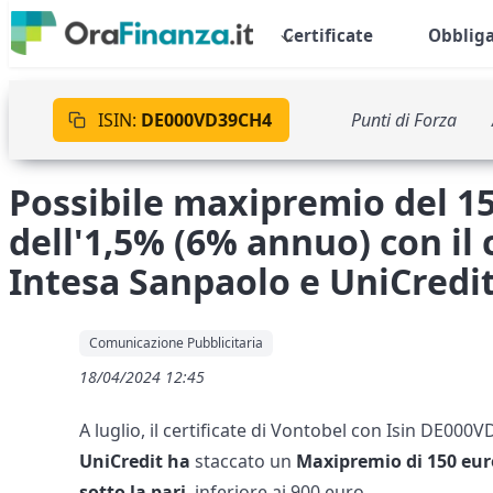
Certificate
Obbliga
ISIN:
DE000VD39CH4
Punti di Forza
Possibile maxipremio del 15
dell'1,5% (6% annuo) con il
Intesa Sanpaolo e UniCredi
Comunicazione Pubblicitaria
18/04/2024 12:45
A luglio, il certificate di Vontobel con Isin DE00
UniCredit ha
staccato un
Maxipremio di 150 eur
sotto la pari
, inferiore ai 900 euro.