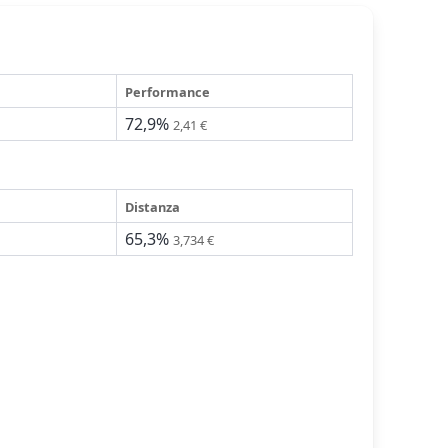
Performance
72,9%
2,41 €
Distanza
65,3%
3,734 €