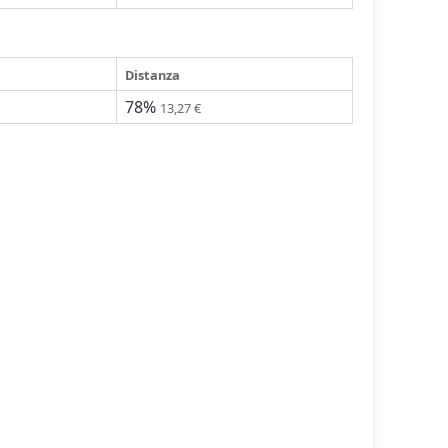
Distanza
78%
13,27 €