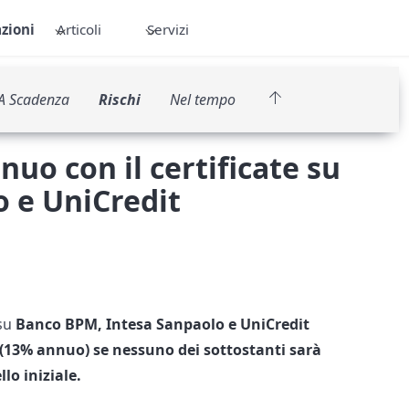
zioni
Articoli
Servizi
A Scadenza
Rischi
Nel tempo
uo con il certificate su
 e UniCredit
su
Banco BPM, Intesa Sanpaolo e UniCredit
 (13% annuo)
se nessuno dei sottostanti sarà
llo iniziale.