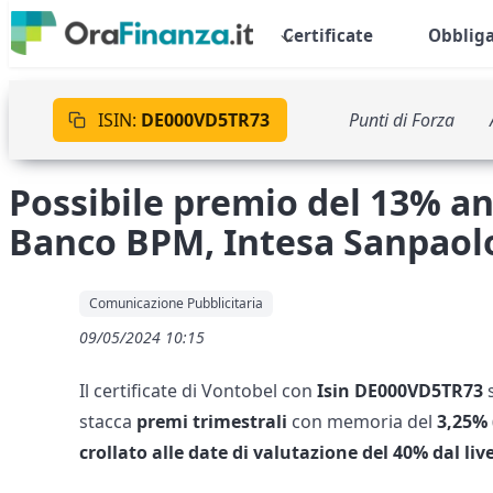
Certificate
Obbliga
ISIN:
DE000VD5TR73
Punti di Forza
Possibile premio del 13% ann
Banco BPM, Intesa Sanpaolo
Comunicazione Pubblicitaria
09/05/2024 10:15
Il certificate di Vontobel con
Isin DE000VD5TR73
stacca
premi trimestrali
con memoria del
3,25%
crollato alle date di valutazione del 40% dal live