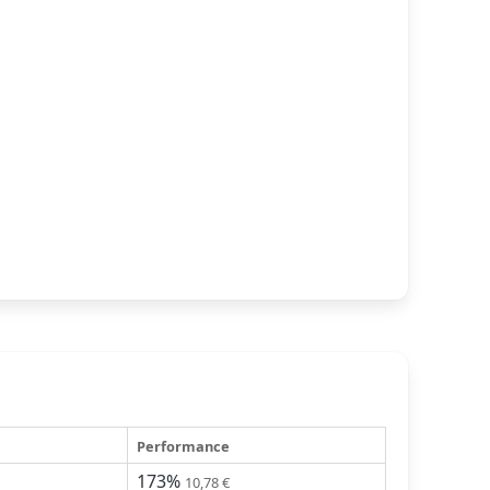
Performance
173%
10,78 €