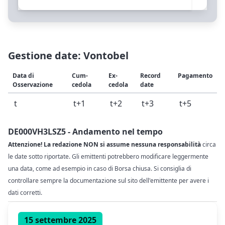
Gestione date: Vontobel
Data di
Cum-
Ex-
Record
Pagamento
Osservazione
cedola
cedola
date
t
t+1
t+2
t+3
t+5
DE000VH3LSZ5 - Andamento nel tempo
Attenzione! La redazione NON si assume nessuna responsabilità
circa
le date sotto riportate. Gli emittenti potrebbero modificare leggermente
una data, come ad esempio in caso di Borsa chiusa. Si consiglia di
controllare sempre la documentazione sul sito dell'emittente per avere i
dati corretti.
15 settembre 2025