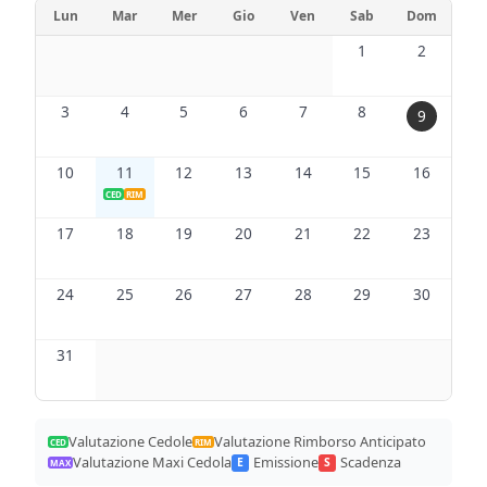
Lun
Mar
Mer
Gio
Ven
Sab
Dom
1
2
3
4
5
6
7
8
9
10
11
12
13
14
15
16
CED
RIM
17
18
19
20
21
22
23
24
25
26
27
28
29
30
31
Valutazione Cedole
Valutazione Rimborso Anticipato
CED
RIM
Valutazione Maxi Cedola
Emissione
Scadenza
E
S
MAX