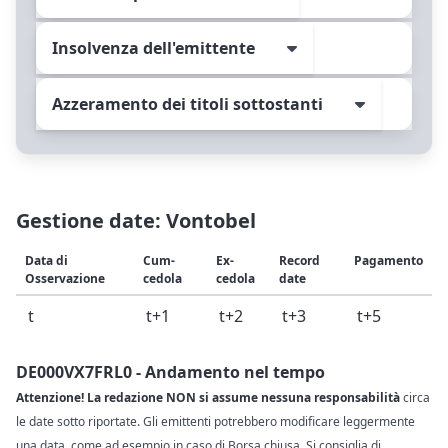
Insolvenza dell'emittente
Azzeramento dei titoli sottostanti
Gestione date: Vontobel
Data di
Cum-
Ex-
Record
Pagamento
Osservazione
cedola
cedola
date
t
t+1
t+2
t+3
t+5
DE000VX7FRL0 - Andamento nel tempo
Attenzione! La redazione NON si assume nessuna responsabilità
circa
le date sotto riportate. Gli emittenti potrebbero modificare leggermente
una data, come ad esempio in caso di Borsa chiusa. Si consiglia di