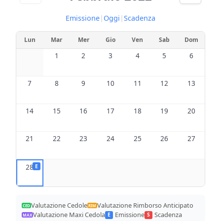
Emissione
|
Oggi
|
Scadenza
Lun
Mar
Mer
Gio
Ven
Sab
Dom
1
2
3
4
5
6
7
8
9
10
11
12
13
14
15
16
17
18
19
20
21
22
23
24
25
26
27
28
E
Valutazione Cedole
Valutazione Rimborso Anticipato
CED
RIM
Valutazione Maxi Cedola
Emissione
Scadenza
E
S
MAX