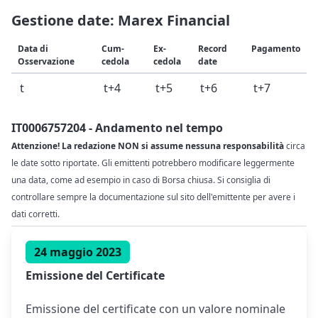
Gestione date: Marex Financial
Data di
Cum-
Ex-
Record
Pagamento
Osservazione
cedola
cedola
date
t
t+4
t+5
t+6
t+7
IT0006757204 - Andamento nel tempo
Attenzione! La redazione NON si assume nessuna responsabilità
circa
le date sotto riportate. Gli emittenti potrebbero modificare leggermente
una data, come ad esempio in caso di Borsa chiusa. Si consiglia di
controllare sempre la documentazione sul sito dell'emittente per avere i
dati corretti.
24 maggio 2023
Emissione del Certificate
Emissione del certificate con un valore nominale