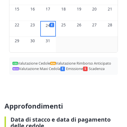
15
16
17
18
19
20
21
22
23
25
26
27
28
24
E
29
30
31
Valutazione Cedole
Valutazione Rimborso Anticipato
CED
RIM
Valutazione Maxi Cedola
Emissione
Scadenza
E
S
MAX
Approfondimenti
Data di stacco e data di pagamento
delle cedole