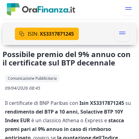
ISIN:
XS3317871245
Possibile premio del 9% annuo con
il certificate sul BTP decennale
Comunicazione Pubblicitaria
09/04/2026 08:45
Il certificate di BNP Paribas
con
Isin XS3317871245
su
rendimento del BTP a 10 anni, Solactive BTP 10Y
Index EUR
è un classico Athena o Express e
stacca
premi pari al 9% annuo in caso di rimborso
anticipato
, ovvero se
la quotazione dell'Indice