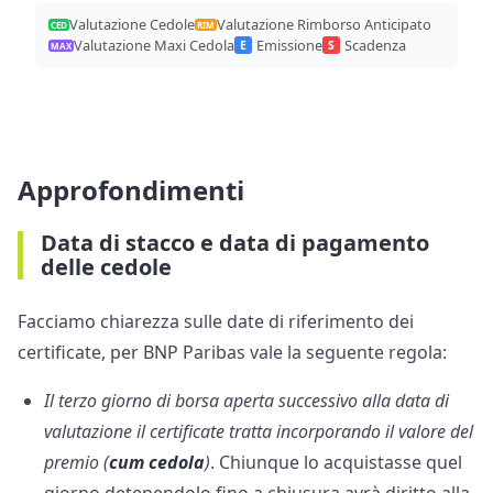
Valutazione Cedole
Valutazione Rimborso Anticipato
CED
RIM
Valutazione Maxi Cedola
Emissione
Scadenza
E
S
MAX
Approfondimenti
Data di stacco e data di pagamento
delle cedole
Facciamo chiarezza sulle date di riferimento dei
certificate, per BNP Paribas vale la seguente regola:
Il terzo giorno di borsa aperta successivo alla data di
valutazione il certificate tratta incorporando il valore del
premio (
cum cedola
)
. Chiunque lo acquistasse quel
giorno detenendolo fino a chiusura avrà diritto alla