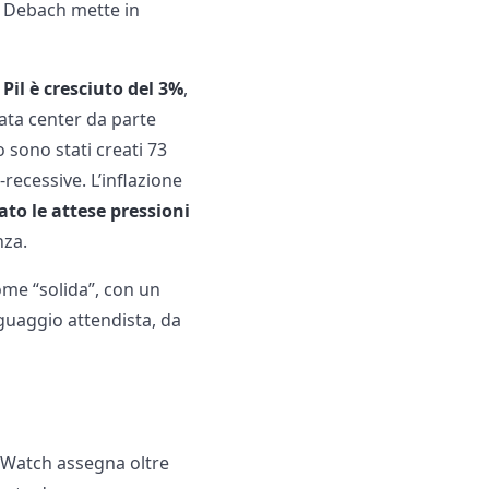
. Debach mette in
l Pil è cresciuto del 3%
,
 data center da parte
io sono stati creati 73
-recessive. L’inflazione
to le attese pressioni
nza.
come “solida”, con un
nguaggio attendista, da
edWatch assegna oltre