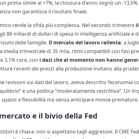
n un prima simile al +7%, la chiusura d’anno segnò un -13,5%
enza non garantisce il risultato finale.
mico rende la sfida più complessa. Nel secondo trimestre
i
i 88 miliardi di dollari di spesa in intelligenza artificiale e
onsumi delle famiglie.
Il mercato del lavoro rallenta
: a lugl
a media trimestrale di 35 mila, ritmi compatibili con fasi pre
 e 3,1% core, con
i dazi che al momento non hanno genera
letture recenti dei prezzi alla produzione invitano alla prude
me revisioni sui dati del lavoro, aveva descritto l’economia 
quilibrio” e una politica “moderatamente restrittiva”. Un li
ia spazio a flessibilità ma senza anticipare mosse premature.
mercato e il bivio della Fed
stitori è chiara: non si aspettano tagli aggressivi. Il CME F