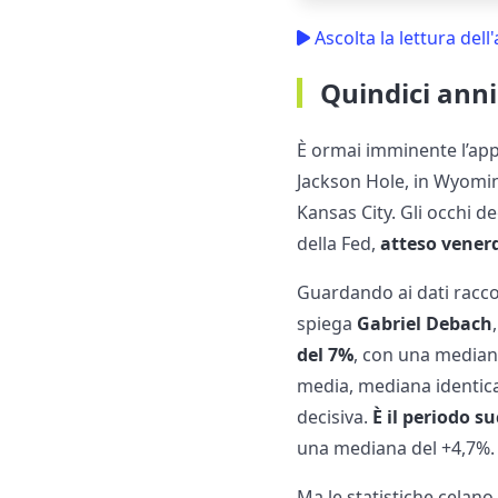
Ascolta la lettura dell'
Quindici anni
È ormai imminente l’app
Jackson Hole, in Wyomin
Kansas City. Gli occhi d
della Fed,
atteso vener
Guardando ai dati racco
spiega
Gabriel Debach
del 7%
, con una mediana
media, mediana identica
decisiva.
È il periodo s
una mediana del +4,7%.
Ma le statistiche celano