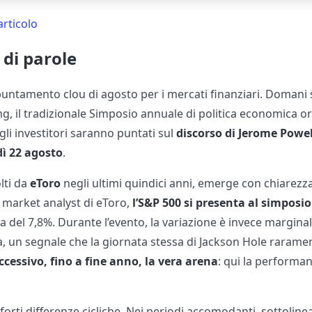
articolo
 di parole
untamento clou di agosto per i mercati finanziari. Domani s
g, il tradizionale Simposio annuale di politica economica or
egli investitori saranno puntati sul
discorso di Jerome Powel
dì 22 agosto
.
lti da
eToro
negli ultimi quindici anni, emerge con chiarezz
, market analyst di eToro,
l’S&P 500 si presenta al simpos
 del 7,8%. Durante l’evento, la variazione è invece margina
, un segnale che la giornata stessa di Jackson Hole raramen
uccessivo, fino a fine anno, la vera arena
: qui la performa
 forti differenze cicliche. Nei periodi accomodanti, sottoli