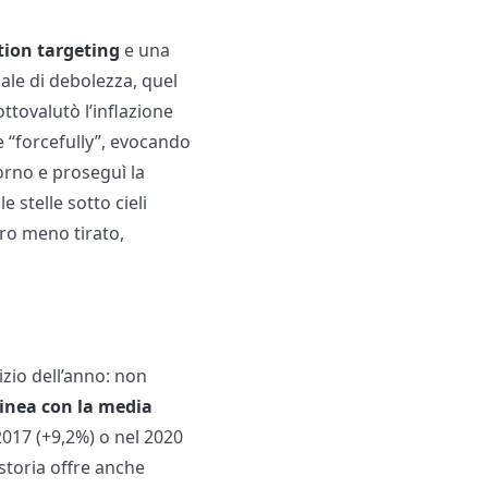
ation targeting
e una
ale di debolezza, quel
ottovalutò l’inflazione
re “forcefully”, evocando
iorno e proseguì la
e stelle sotto cieli
oro meno tirato,
zio dell’anno: non
linea con la media
2017 (+9,2%) o nel 2020
 storia offre anche