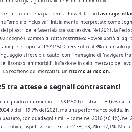
n contesto già agitato dalle tensioni commerciali.
volta storico: in piena pandemia, Powell lanciò
l’average infl
ne “ampia e inclusiva”. Inizialmente interpretato come segn
 pilastri della fase rialzista successiva. Nel 2021, la Fed s
2022 segnò il cambio di rotta restrittivo: Powell parlò di agi
 famiglie e imprese. L’S&P 500 perse oltre il 3% in un solo g
linguaggio si fece più cauto, con l’immagine di “navigare tra l
ece, il tono si ammorbidì: inflazione in calo, mercato del lav
si. La reazione dei mercati fu un
ritorno al risk-on
.
25 tra attese e segnali contrastanti
a un quadro intermedio. Lo S&P 500 mostra un +9,6% dall’ini
l 2024 o del +19,7% del 2021, ma una performance solida,
in 
In passato, con guadagni simili – come nel 2016 (+6,4%), nel 
ato positivo, rispettivamente con +2,7%, +9,4% e +7,1%. Ma la