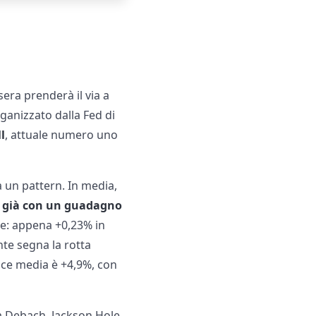
era prenderà il via a
ganizzato dalla Fed di
l
, attuale numero uno
a un pattern. In media,
io già con un guadagno
le: appena +0,23% in
te segna la rotta
nce media è +4,9%, con
nea Debach, Jackson Hole