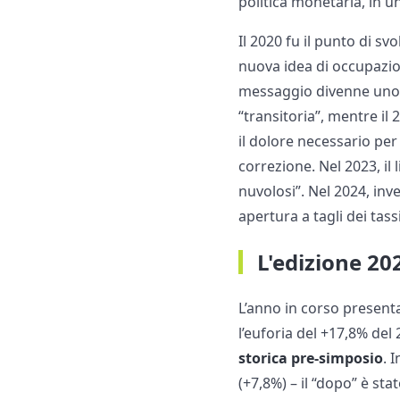
politica monetaria, in u
Il 2020 fu il punto di s
nuova idea di occupazio
messaggio divenne uno dei
“transitoria”, mentre il 
il dolore necessario per
correzione. Nel 2023, il 
nuvolosi”. Nel 2024, inv
apertura a tagli dei tas
L'edizione 20
L’anno in corso present
l’euforia del +17,8% de
storica pre-simposio
. 
(+7,8%) – il “dopo” è st