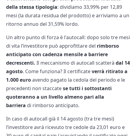
della stessa tipologia
: dividiamo 33,99% per 12,89
mesi (la durata residua del prodotto) e arriviamo a un
ritorno annuo del 31,59% lordo.
Un altro punto di forza è l'autocall: dopo solo tre mesi
di vita l’investitore può approfittare del
rimborso
anticipato con cadenza mensile a barriere
decrescenti.
Il meccanismo di autocall scatterà
dal 14
agosto
. Come funziona? Il certificate
verrà ritirato a
1.000 euro
avendo pagato la cedola del periodo e le
precedenti non staccate
se tutti i sottostanti
quoteranno a un livello almeno pari alla
barriera
di rimborso anticipato.
In caso di autocall già il 14 agosto (tra tre mesi)
l’investitore avrà ricevuto tre cedole da 23,01 euro e
30 euro di capital gain (acquistando il certificate oggi