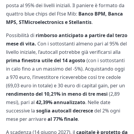
posta al 95% dei livelli iniziali. Il paniere è formato da
quattro blue chips del Ftse Mib:
Banco BPM, Banca
MPS, STMicroelectronics e Stellantis
.
Possibilità di
rimborso anticipato a partire dal terzo
mese di vita.
Con i sottostanti almeno pari al 95% del
livello iniziale, l’autocall potrebbe già verificarsi alla
prima finestra utile del 14 agosto
(con i sottostanti
in calo fino a un massimo del -5%). Acquistando oggi
a 970 euro, l’investitore riceverebbe così tre cedole
(69,03 euro in totale) e 30 euro di capital gain, per un
rendimento del 10,21% in meno di tre mesi
(2,89
mesi), pari al
42,39% annualizzato
. Nelle date
successive la
soglia autocall decresce
del 2% ogni
mese per arrivare
al 77% finale
.
A scadenza (14 giugno 2027), il
capitale è protetto
da