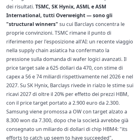
dei risultati.
TSMC, SK Hynix, ASML e ASM
International, tutti Overweight — sono gli
"structural winners"
su cui Barclays concentra le
proprie convinzioni. TSMC rimane il punto di
riferimento per l'esposizione all'AI: un recente viaggio
nella supply chain asiatica ha confermato la
pressione sulla domanda di wafer logici avanzati. Il
price target sale a 625 dollari da 470, con stime di
capex a 56 e 74 miliardi rispettivamente nel 2026 e nel
2027. Su SK Hynix, Barclays rivede in rialzo le stime sui
ricavi 2027 di oltre il 20% per effetto dei prezzi HBM,
con il price target portato a 2.900 euro da 2.300.
Samsung viene promossa a OW con target alzato a
8.300 won da 7.300, dopo che la società avrebbe già
consegnato un miliardo di dollari di chip HBM4: "its
efforts to catch up seem to have succeeded",