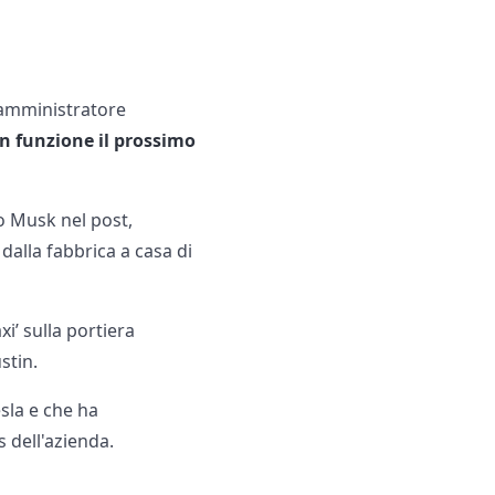
L’amministratore
in funzione il prossimo
to Musk nel post,
lla fabbrica a casa di
i’ sulla portiera
stin.
sla e che ha
dell'azienda.