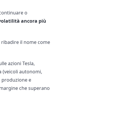
 continuare o
volatilità ancora più
er ribadire il nome come
ulle azioni Tesla,
ca (veicoli autonomi,
e, produzione e
e margine che superano