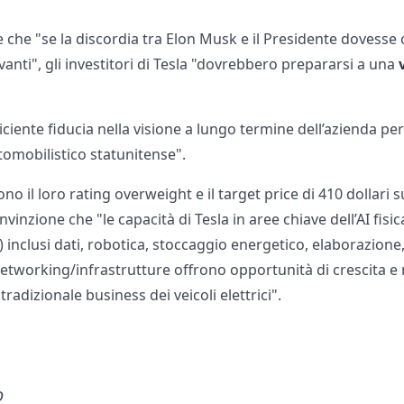
 che "se la discordia tra Elon Musk e il Presidente dovesse
avanti", gli investitori di Tesla "dovrebbero prepararsi a una
iciente fiducia nella visione a lungo termine dell’azienda p
utomobilistico statunitense".
ono il loro rating overweight e il target price di 410 dollari s
vinzione che "le capacità di Tesla in aree chiave dell’AI fisi
) inclusi dati, robotica, stoccaggio energetico, elaborazion
etworking/infrastrutture offrono opportunità di crescita 
tradizionale business dei veicoli elettrici".
o