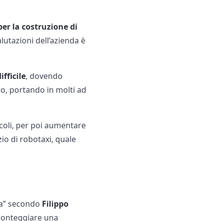
er la costruzione di
lutazioni dell’azienda è
fficile
, dovendo
to, portando in molti ad
icoli, per poi aumentare
zio di robotaxi, quale
sla” secondo
Filippo
 fronteggiare una