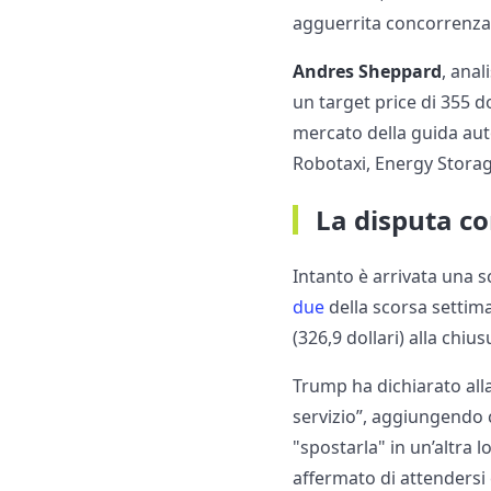
agguerrita concorrenz
Andres Sheppard
, anal
un target price di 355 do
mercato della guida auton
Robotaxi, Energy Stora
La disputa c
Intanto è arrivata una s
due
della scorsa settima
(326,9 dollari) alla chius
Trump ha dichiarato al
servizio”, aggiungendo 
"spostarla" in un’altra 
affermato di attendersi 