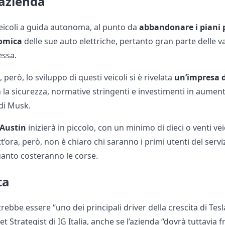
’azienda
eicoli a guida autonoma, al punto da
abbandonare i piani p
nomica
delle sue auto elettriche, pertanto gran parte delle va
essa.
erò, lo sviluppo di questi veicoli si è rivelata
un’impresa di
 la sicurezza, normative stringenti e investimenti in aumen
 di Musk.
Austin
inizierà in piccolo, con un minimo di dieci o venti ve
t’ora, però, non è chiaro chi saranno i primi utenti del servi
uanto costeranno le corse.
ta
otrebbe essere “uno dei principali driver della crescita di Te
et Strategist di IG Italia, anche se l’azienda “dovrà tuttavia