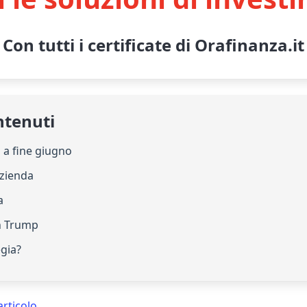
Con tutti i certificate di Orafinanza.it
ntenuti
a a fine giugno
’azienda
a
on Trump
egia?
articolo