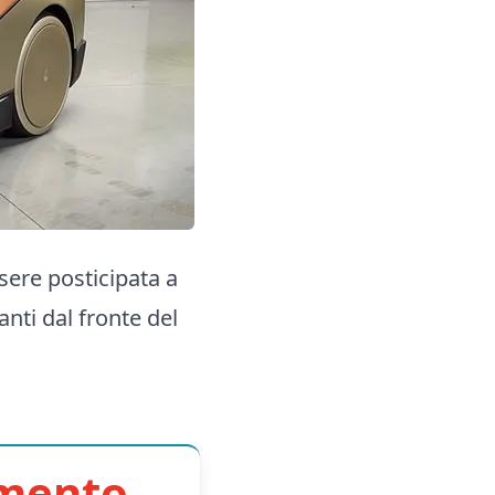
sere posticipata a
nti dal fronte del
imento