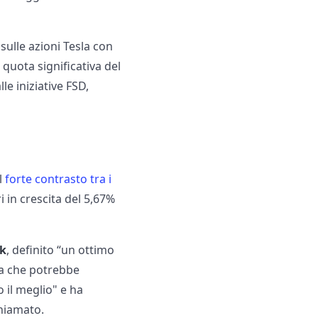
 sulle azioni Tesla con
a quota significativa del
le iniziative FSD,
l
forte contrasto tra i
 in crescita del 5,67%
sk
, definito “un ottimo
ma che potrebbe
o il meglio" e ha
chiamato.