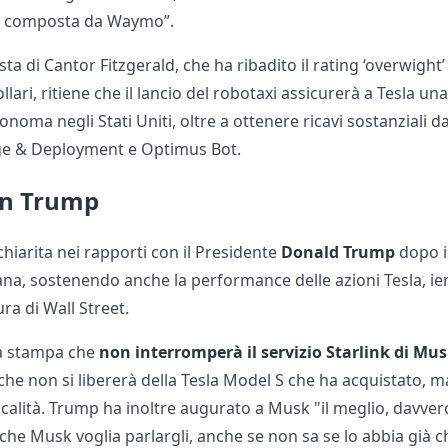
a composta da Waymo”.
ista di Cantor Fitzgerald, che ha ribadito il rating ‘overwight’
llari, ritiene che il lancio del robotaxi assicurerà a Tesla un
oma negli Stati Uniti, oltre a ottenere ricavi sostanziali dal
ge & Deployment e Optimus Bot.
on Trump
chiarita nei rapporti con il Presidente
Donald Trump
dopo i
na, sostenendo anche la performance delle azioni Tesla, ieri
ura di Wall Street.
la stampa che
non interromperà il servizio Starlink di Mu
che non si libererà della Tesla Model S che ha acquistato, 
località. Trump ha inoltre augurato a Musk "il meglio, davver
che Musk voglia parlargli, anche se non sa se lo abbia già 