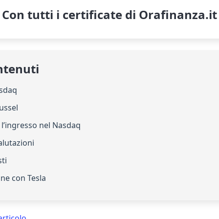
Con tutti i certificate di Orafinanza.it
ntenuti
asdaq
Russel
 l’ingresso nel Nasdaq
valutazioni
sti
one con Tesla
articolo