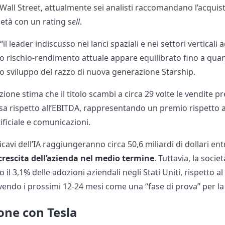
 Wall Street, attualmente sei analisti raccomandano l’acquist
ietà con un rating s
ell
.
 “il leader indiscusso nei lanci spaziali e nei settori verticali
ilo rischio-rendimento attuale appare equilibrato fino a qua
o sviluppo del razzo di nuova generazione Starship.
ione stima che il titolo scambi a circa 29 volte le vendite pre
resa rispetto all’EBITDA, rappresentando un premio rispetto a
tificiale e comunicazioni.
cavi dell’IA raggiungeranno circa 50,6 miliardi di dollari en
a crescita dell’azienda nel medio termine
. Tuttavia, la soci
il 3,1% delle adozioni aziendali negli Stati Uniti, rispetto a
vendo i prossimi 12-24 mesi come una “fase di prova” per la
ione con Tesla