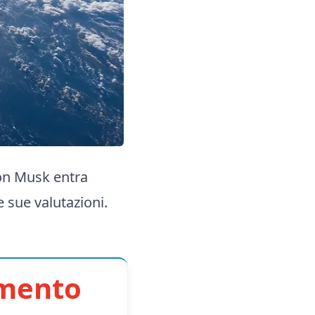
lon Musk entra
e sue valutazioni.
imento