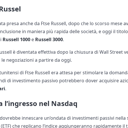
 Russel
tata presa anche da Ftse Russell, dopo che lo scorso mese av
inclusione in maniera più rapida delle società, e oggi il titolo
ci
Russell 1000
e
Russell 3000
.
ssell è diventata effettiva dopo la chiusura di Wall Street v
le negoziazioni a partire da oggi.
tatunitensi di Ftse Russell era attesa per stimolare la doman
di di investimento passivo potrebbero dover acquisire azi
ari
.
 l’ingresso nel Nasdaq
dovrebbe innescare un’ondata di investimenti passivi nella 
 (ETF) che replicano l’indice aggiungeranno rapidamente il ti