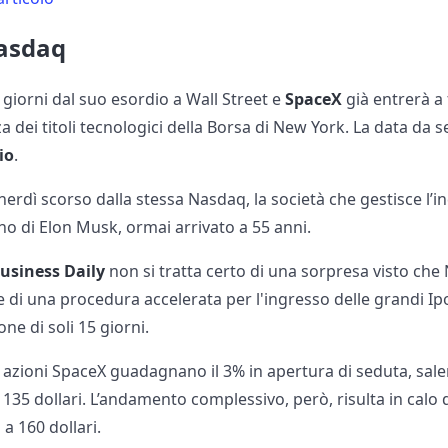
asdaq
giorni dal suo esordio a Wall Street e
SpaceX
già entrerà a 
za dei titoli tecnologici della Borsa di New York. La data da 
io
.
nerdì scorso dalla stessa Nasdaq, la società che gestisce l’in
no di Elon Musk, ormai arrivato a 55 anni.
Business Daily
non si tratta certo di una sorpresa visto ch
ne di una procedura accelerata per l'ingresso delle grandi I
ne di soli 15 giorni.
le azioni SpaceX guadagnano il 3% in apertura di seduta, sale
i 135 dollari. L’andamento complessivo, però, risulta in calo 
 a 160 dollari.