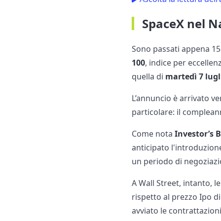
SpaceX nel N
Sono passati appena 15 
100
, indice per eccellen
quella di
martedì 7 lugl
L’annuncio è arrivato ve
particolare: il complean
Come nota
Investor’s 
anticipato l'introduzio
un periodo di negoziazio
A Wall Street, intanto, 
rispetto al prezzo Ipo d
avviato le contrattazioni