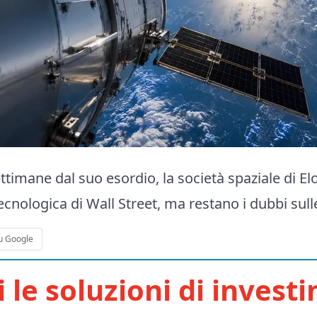
timane dal suo esordio, la società spaziale di E
 tecnologica di Wall Street, ma restano i dubbi sull
u Google
i le soluzioni di invest