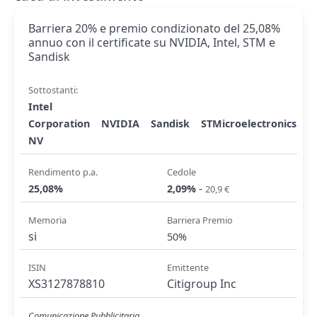
Barriera 20% e premio condizionato del 25,08%
annuo con il certificate su NVIDIA, Intel, STM e
Sandisk
Sottostanti:
Intel
Corporation
NVIDIA
Sandisk
STMicroelectronics
NV
Rendimento p.a.
Cedole
-
25,08%
2,09%
20,9 €
Memoria
Barriera Premio
si
50%
ISIN
Emittente
XS3127878810
Citigroup Inc
Comunicazione Pubblicitaria