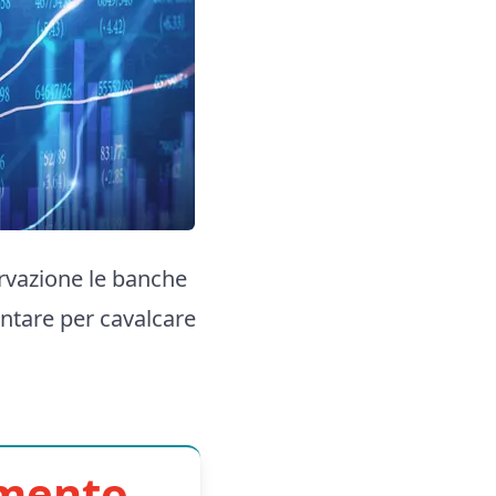
ervazione le banche
puntare per cavalcare
imento