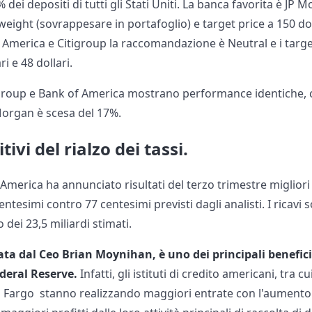
 dei depositi di tutti gli Stati Uniti. La banca favorita è JP
ght (sovrappesare in portafoglio) e target price a 150 dolla
f America e Citigroup la raccomandazione è Neutral e i targ
i e 48 dollari.
itigroup e Bank of America mostrano performance identiche, 
Morgan è scesa del 17%.
itivi del rialzo dei tassi.
merica ha annunciato risultati del terzo trimestre migliori
centesimi contro 77 centesimi previsti dagli analisti. I ricavi s
o dei 23,5 miliardi stimati.
ta dal Ceo Brian Moynihan, è uno dei principali benefic
ederal Reserve.
Infatti, gli istituti di credito americani, tra 
 Fargo stanno realizzando maggiori entrate con l'aumento 