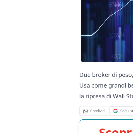
Due broker di peso,
Usa come grandi bene
la ripresa di Wall S
Segui s
Condividi
Scopr