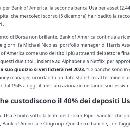
er Bank of America, la seconda banca Usa per asset (2.440 
pital che mercoledì scorso (6 dicembre) ha ribadito la ra
i.
nto di Borsa non brillante, Bank of America continua a rice
Due giorni fa Michael Nicolas, portfolio manager di Harris 
of America come uno dei titoli più attraenti del settore fina
questi due titoli, insieme ad Alphabet e a Netflix, per appro
 suo giudizio si verificherà nel 2023.
“Le banche sono in g
money manager, ricordando un dato statistico: al termine di o
niti dal 1945 a oggi, il mercato azionario nell’anno successiv
e custodiscono il 40% dei depositi Us
io Usa è finito sotto la lente del broker Piper Sandler che gi
 Bank of America e Citigroup. Queste tre banche, con l’aggi