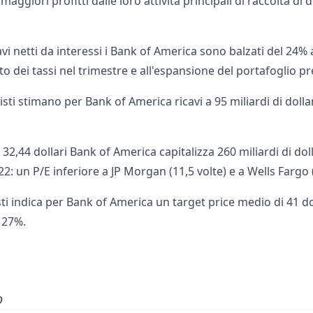
aggiori profitti dalle loro attività principali di raccolta di
avi netti da interessi i Bank of America sono balzati del 24% a
to dei tassi nel trimestre e all'espansione del portafoglio pre
listi stimano per Bank of America ricavi a 95 miliardi di dollar
i 32,44 dollari Bank of America capitalizza 260 miliardi di do
2022: un P/E inferiore a JP Morgan (11,5 volte) e a Wells Fargo 
sti indica per Bank of America un target price medio di 41 do
 27%.
o