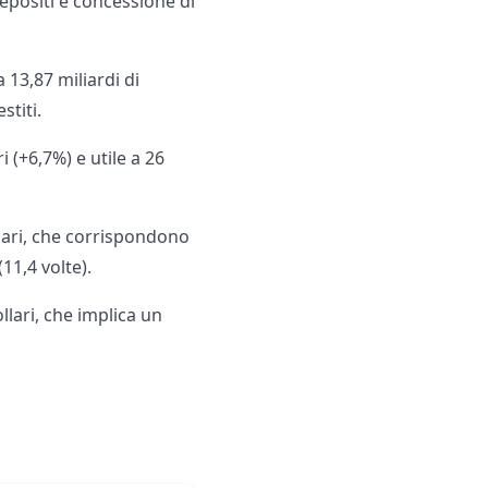
 depositi e concessione di
 13,87 miliardi di
stiti.
i (+6,7%) e utile a 26
llari, che corrispondono
(11,4 volte).
llari, che implica un