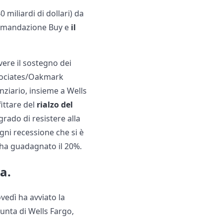
miliardi di dollari) da
ccomandazione Buy e
il
vere il sostegno dei
Associates/Oakmark
nziario, insieme a Wells
fittare del
rialzo del
rado di resistere alla
gni recessione che si è
o ha guadagnato il 20%.
a.
ovedì ha avviato la
unta di Wells Fargo,