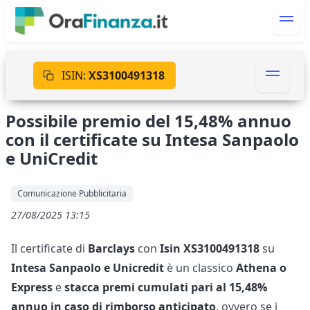
ISIN:
XS3100491318
Possibile premio del 15,48% annuo
con il certificate su Intesa Sanpaolo
e UniCredit
Comunicazione Pubblicitaria
27/08/2025 13:15
Il certificate di
Barclays
con
Isin XS3100491318
su
Intesa Sanpaolo e Unicredit
è un classico
Athena o
Express
e
stacca premi cumulati pari al 15,48%
annuo in caso di rimborso anticipato
, ovvero se i