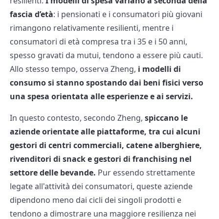
resilienti.
I modelli di spesa variano a seconda della
fascia d’età
: i pensionati e i consumatori più giovani
rimangono relativamente resilienti, mentre i
consumatori di età compresa tra i 35 e i 50 anni,
spesso gravati da mutui, tendono a essere più cauti.
Allo stesso tempo, osserva Zheng,
i modelli di
consumo si stanno spostando dai beni fisici verso
una spesa orientata alle esperienze e ai servizi.
In questo contesto, secondo Zheng,
spiccano le
aziende orientate alle piattaforme, tra cui alcuni
gestori di centri commerciali, catene alberghiere,
rivenditori di snack e gestori di franchising nel
settore delle bevande.
Pur essendo strettamente
legate all'attività dei consumatori, queste aziende
dipendono meno dai cicli dei singoli prodotti e
tendono a dimostrare una maggiore resilienza nei