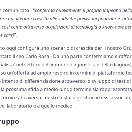
un comunicato - "
conferma nuovamente il proprio impegno nello
rire un'ulteriore crescita alle suddette previsioni finanziarie, at
 così come attraverso acquisizioni di tecnologia o know-how per f
se care)
".
to oggi configura uno scenario di crescita per il nostro Gru
tato il ceo Carlo Rosa - Da una parte confermiamo e raffor
ialista' nel settore dell'immunodiagnostica e della diagnos
 su un'offerta ad ampio respiro in termini di piattaforme te
ntento di differenziazione attraverso lo sviluppo di test di a
he la prossima sfida a medio-lungo termine sia rappresentata
 fornire attraverso i nostri test e algoritmi ad essi associati
el laboratorio e a quello medico".
gruppo