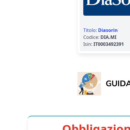
Titolo:
Diasorin
Codice:
DIA.MI
Isin:
IT0003492391
Obbligazion