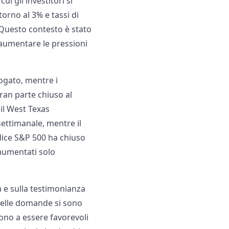
i gli investitori si
orno al 3% e tassi di
. Questo contesto è stato
 aumentare le pressioni
rogato, mentre i
gran parte chiuso al
il West Texas
 settimanale, mentre il
ndice S&P 500 ha chiuso
aumentati solo
a e sulla testimonianza
 delle domande si sono
ono a essere favorevoli