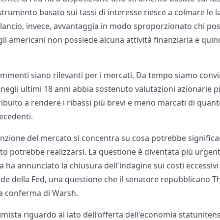
 strumento basato sui tassi di interesse riesce a colmare le 
lancio, invece, avvantaggia in modo sproporzionato chi poss
gli americani non possiede alcuna attività finanziaria e qui
mmenti siano rilevanti per i mercati. Da tempo siamo convin
 negli ultimi 18 anni abbia sostenuto valutazioni azionarie pi
ibuito a rendere i ribassi più brevi e meno marcati di quanto
recedenti.
tenzione del mercato si concentra su cosa potrebbe signific
o potrebbe realizzarsi. La questione è diventata più urgent
a ha annunciato la chiusura dell'indagine sui costi eccessivi 
ede della Fed, una questione che il senatore repubblicano Th
la conferma di Warsh.
mista riguardo al lato dell'offerta dell'economia statuniten