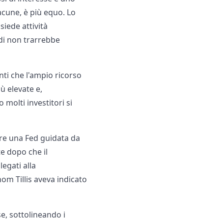
lacune, è più equo. Lo
iede attività
ndi non trarrebbe
ti che l'ampio ricorso
ù elevate e,
 molti investitori si
are una Fed guidata da
e dopo che il
legati alla
om Tillis aveva indicato
se, sottolineando i