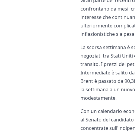
Gran parte dei recenti d
confrontano da mesi: cre
interesse che continuano
ulteriormente complicat
inflazionistiche sia pes
La scorsa settimana è sc
negoziati tra Stati Uniti
transito. I prezzi del p
Intermediate è salito da 
Brent è passato da 90,3
la settimana a un nuovo
modestamente.
Con un calendario econom
al Senato del candidato
concentrate sull'indipe