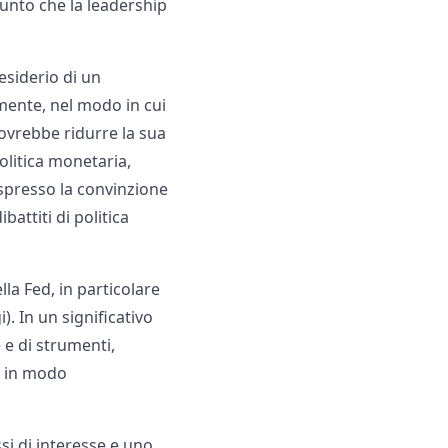
giunto che la leadership
esiderio di un
mente, nel modo in cui
dovrebbe ridurre la sua
litica monetaria,
spresso la convinzione
attiti di politica
a Fed, in particolare
). In un significativo
e di strumenti,
ie in modo
si di interesse e uno