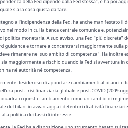
'indipendenza della Fed dipende dalla Fed stessa", e ha poi ag
quale sia la cosa giusta da fare.
tegno all'indipendenza della Fed, ha anche manifestato il d
vo nel modo in cui la banca centrale comunica e, potenzial
i di politica monetaria. A suo avviso, una Fed "più discreta" 
d guidance e tornare a concentrarsi maggiormente sulla po
deve rimanere nel suo ambito di competenza". Ha inoltre e
sia maggiormente a rischio quando la Fed si avventura in dib
 non ha né autorità né competenza.
mente desideroso di apportare cambiamenti al bilancio dell
ell'era post-crisi finanziaria globale e post-COVID (2009-oggi
 inquadrato questo cambiamento come un cambio di regime 
ale del bilancio avvantaggia i detentori di attività finanziar
lla politica dei tassi di interesse:
ente, la Fed ha a disposizione uno strumento basato sui tas