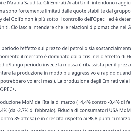
 e l’Arabia Saudita. Gli Emirati Arabi Uniti intendono raggiun
 ma sono fortemente limitati dalle quote stabilite dal grupp
 del Golfo non è più sotto il controllo dell’Opec+ ed è dete
 Uniti. Ciò lascia intendere che le relazioni diplomatiche nel
periodo l’effetto sul prezzo del petrolio sia sostanzialment
 momento il mercato è dominato dalla crisi nello Stretto di 
edio/lungo periodo invece la mossa è ribassista per il prezzo
tare la produzione in modo più aggressivo e rapido quando
(potrebbero volerci mesi). La produzione degli Emirati vale i
 OPEC+.
roduzione MoM dell’Italia di marzo (+4,4% contro -0,4% di fe
,4% (da -2,7% di febbraio). Fiducia di consumatori USA MoM
contro 89 attesa) e in crescita rispetto ai 98,8 punti ci marzo