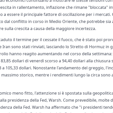
ati economici continuano a mostrare le stesse tensioni con cu
scita in rallentamento, inflazione che rimane "bloccata" int
 a essere il principale fattore di oscillazione per i mercati
o dal conflitto in corso in Medio Oriente, che potrebbe sia
are sulla crescita a causa della maggiore incertezza.
aduto il termine per il cessate il fuoco, che è stato poi pro
 e Iran sono stati rinviati, lasciando lo Stretto di Hormuz in 
etrolio hanno reagito aumentando nel corso della settimana: 
83,85 dollari di venerdì scorso a 94,40 dollari alla chiusura
8 a 105,33 dollari. Nonostante l'andamento del greggio, l'i
 massimo storico, mentre i rendimenti lungo la circa sono 
ico meno fitto, l'attenzione si è spostata sulla geopolitic
 alla presidenza della Fed, Warsh. Come prevedibile, molte
ndenza della Fed. Warsh ha affermato che "i presidenti tend