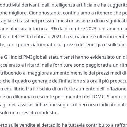
duttività derivanti dall'intelligenza artificiale e ha suggerito
ne migliore. Ciononostante, continuiamo a ritenere che pot
gliare i tassi nei prossimi mesi (in assenza di un significati
imane bloccata intorno al 3% da dicembre 2023, unitamente a
ttivo del 2% da febbraio 2021. La situazione è ulteriormente
e, con i potenziali impatti sui prezzi dell'energia e sulle din
e Gli indici PMI globali statunitensi hanno evidenziato un di
ccelerato e i ritardi nelle forniture sono peggiorati a un ri
ntribuendo al maggiore aumento mensile dei prezzi medi di v
 che il quadro generale dell'inflazione sia ora il più preocc
n equilibrio tra il rischio di un forte aumento dell'inflazion
ca è un dilemma crescente per i membri del FOMC. Siamo co
e tagli dei tassi se l'inflazione seguirà il percorso indicato 
 solo una crescita modesta.
rto sulle vendite al dettaglio ha tuttavia contribuito a raffo