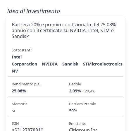
Idea di investimento
Barriera 20% e premio condizionato del 25,08%
annuo con il certificate su NVIDIA, Intel, STM e
Sandisk
Sottostanti:
Intel
Corporation
NVIDIA
Sandisk
STMicroelectronics
NV
Rendimento p.a.
Cedole
-
25,08%
2,09%
20,9 €
Memoria
Barriera Premio
si
50%
ISIN
Emittente
XS3127878810
Citigroup Inc