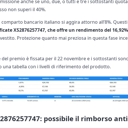
missione anche se uno, due, o tutti e tre i sottostanti quota
basso non superi il 40%.
 comparto bancario italiano si aggira attorno all’8%. Quest
ificate XS2876257747, che offre un rendimento del 16,92
nvestito. Protezione quanto mai preziosa in questa fase inc
 del premio è fissata per il 22 novembre e i sottostanti so
o una tabella con i livelli di riferimento del prodotto.
S2876257747: possibile il rimborso ant