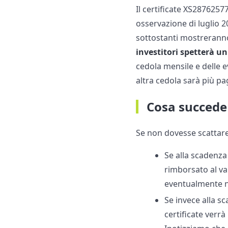
Il certificate XS28762577
osservazione di luglio 20
sottostanti mostreranno p
investitori spetterà u
cedola mensile e delle
altra cedola sarà più pa
Cosa succede 
Se non dovesse scattare 
Se alla scadenza 
rimborsato al val
eventualmente n
Se invece alla s
certificate verr