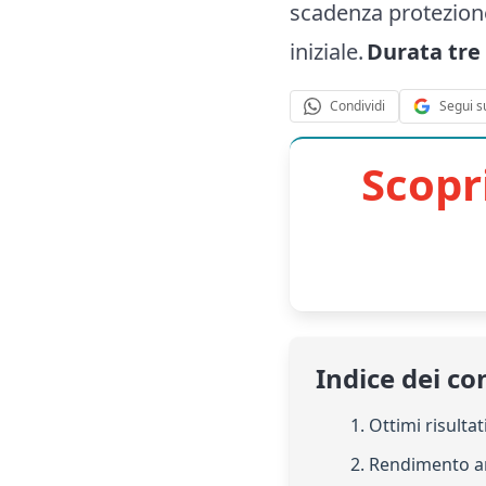
scadenza protezione 
iniziale.
Durata tre
Segui s
Condividi
Scopr
Indice dei co
1. Ottimi risult
2. Rendimento an