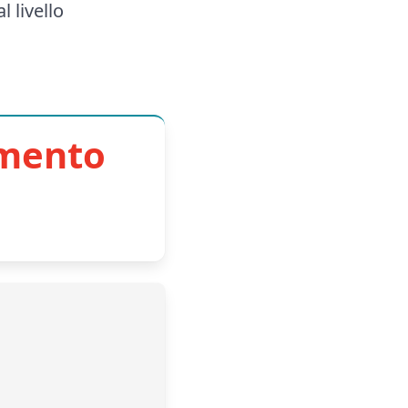
l livello
imento