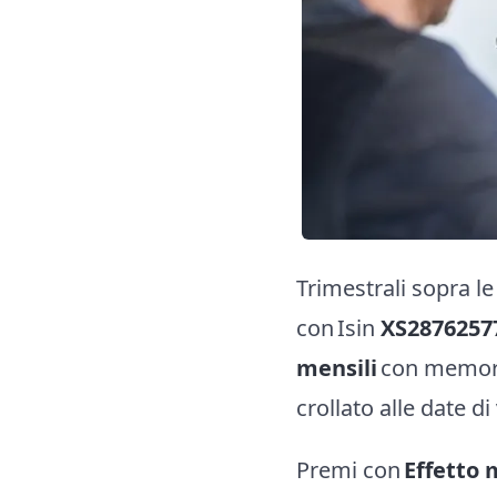
Trimestrali sopra le
con Isin
XS2876257
mensili
con memori
crollato alle date di
Premi con
Effetto