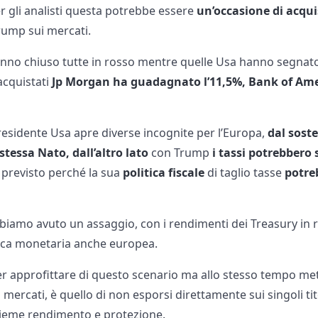
 gli analisti questa potrebbe essere
un’occasione di acqui
Trump sui mercati.
nno chiuso tutte in rosso mentre quelle Usa hanno segnato fo
 acquistati
Jp Morgan ha guadagnato l’11,5%, Bank of Ame
presidente Usa apre diverse incognite per l’Europa,
dal sost
 stessa Nato, dall’altro lato
con Trump
i tassi potrebber
 previsto perché la sua
politica fiscale
di taglio tasse
potre
abbiamo avuto un assaggio, con i rendimenti dei Treasury in 
itica monetaria anche europea.
 approfittare di questo scenario ma allo stesso tempo mette
mercati, è quello di non esporsi direttamente sui singoli tit
sieme rendimento e protezione.