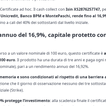
Certificate ad hoc. Il cash collect con
Isin XS2876257747,
pe
a
Unicredit, Banco BPM e MontePaschi, rende fino al 16,9
o a cali del 40% dei sottostanti dal livello iniziale.
nuo del 16,9%, capitale protetto con
orso a un valore nominale di 100 euro, questo certificate è
a
100 euro
. Il prodotto ha una durata di tre anni e paga ogni
nominale), pari a un rendimento annuo del 16,92%.
 memoria e sono condizionati al rispetto di una barriera 
ione che il giorno di osservazione nessuno dei tre sottostan
ziale (Strike).
60% protegge l’investimento
: alla scadenza finale il certifi