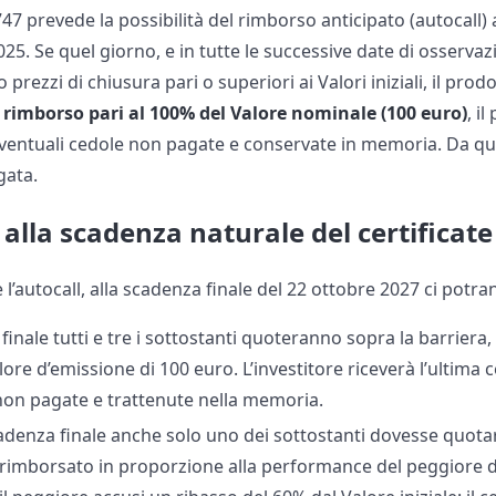
47 prevede la possibilità del rimborso anticipato (autocall) a
25. Se quel giorno, e in tutte le successive date di osservazio
rezzi di chiusura pari o superiori ai Valori iniziali, il prodo
n rimborso pari al 100% del Valore nominale (100 euro)
, i
 eventuali cedole non pagate e conservate in memoria. Da
gata.
alla scadenza naturale del certificate
l’autocall, alla scadenza finale del 22 ottobre 2027 ci potra
finale tutti e tre i sottostanti quoteranno sopra la barriera, i
ore d’emissione di 100 euro. L’investitore riceverà l’ultima 
on pagate e trattenute nella memoria.
cadenza finale anche solo uno dei sottostanti dovesse quotare
à rimborsato in proporzione alla performance del peggiore d