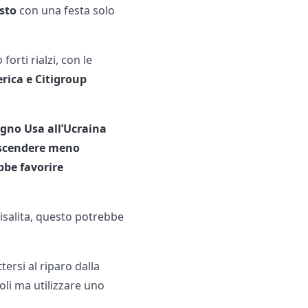
sto
con una festa solo
rti rialzi, con le
rica e Citigroup
egno Usa all’Ucraina
o scendere meno
bbe favorire
risalita, questo potrebbe
rsi al riparo dalla
oli ma utilizzare uno