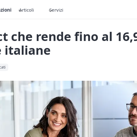
zioni
Articoli
Servizi
ect che rende fino al 1
 italiane
cati