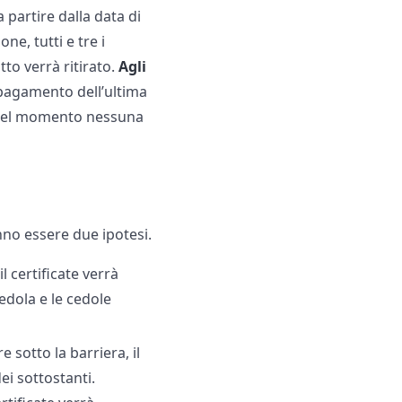
 partire dalla data di
ne, tutti e tre i
tto verrà ritirato.
Agli
l pagamento dell’ultima
 quel momento nessuna
nno essere due ipotesi.
l certificate verrà
cedola e le cedole
 sotto la barriera, il
ei sottostanti.