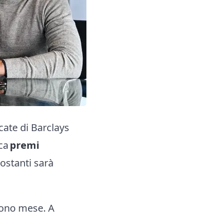
icate di Barclays
ca
premi
ostanti sarà
 nono mese. A