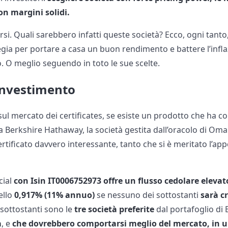
on margini solidi.
farsi. Quali sarebbero infatti queste società? Ecco, ogni tant
tegia per portare a casa un buon rendimento e battere l’infl
. O meglio seguendo in toto le sue scelte.
 investimento
ul mercato dei certificates, se esiste un prodotto che ha com
 Berkshire Hathaway, la società gestita dall’oracolo di Oma
ificato davvero interessante, tanto che si è meritato l’appell
ial
con Isin IT0006752973 offre un flusso cedolare elevat
ello
0,917% (11% annuo)
se nessuno dei sottostanti
sarà cr
I sottostanti sono le
tre società
preferite
dal portafoglio di 
a
, e
che dovrebbero comportarsi meglio del mercato, in u