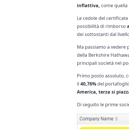
inflattiva,
come quella at
Le cedole del certificat
possibilità di rimborso
dei sottostanti dal livello
Ma passiamo a vedere pe
della Berkshire Hathaway
principali società nel p
Primo posto assoluto, co
il
40,76%
del portafogli
America, terza si piazz
Di seguito le prime soc