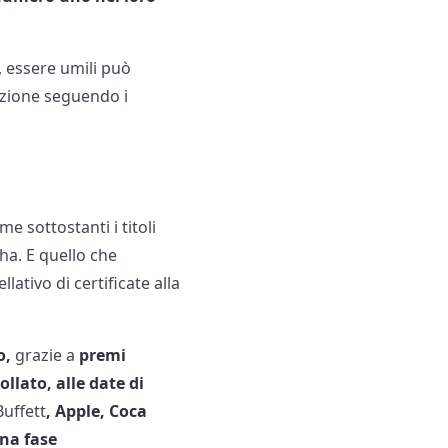
o, essere umili può
azione seguendo i
e sottostanti i titoli
ha. E quello che
ativo di certificate alla
o,
grazie a
premi
ollato, alle date di
Buffett
, Apple, Coca
na fase