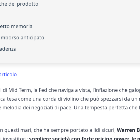
iche del prodotto
ffetto memoria
 rimborso anticipato
scadenza
articolo
i di Mid Term, la Fed che naviga a vista, l’inflazione che galo
ica tesa come una corda di violino che può spezzarsi da un 
melodia dei negoziati di pace. Una tempesta perfetta che la
n questi mari, che ha sempre portato a lidi sicuri,
Warren B
i investitori:
scegliere società con forte pricing power, le