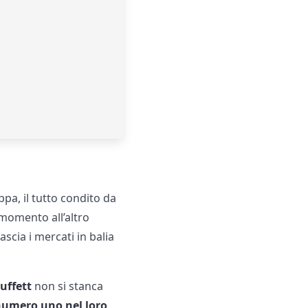
ppa, il tutto condito da
momento all’altro
scia i mercati in balia
uffett
non si stanca
 numero uno nel loro