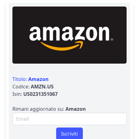
Titolo:
Amazon
Codice:
AMZN.US
Isin:
US0231351067
Rimani aggiornato su:
Amazon
Email per newsletter
Iscriviti