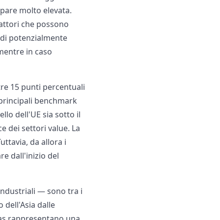
ppare molto elevata.
 fattori che possono
indi potenzialmente
mentre in caso
tre 15 punti percentuali
i principali benchmark
llo dell'UE sia sotto il
 dei settori value. La
ttavia, da allora i
e dall'inizio del
industriali — sono tra i
 dell'Asia dalle
 gas rappresentano una