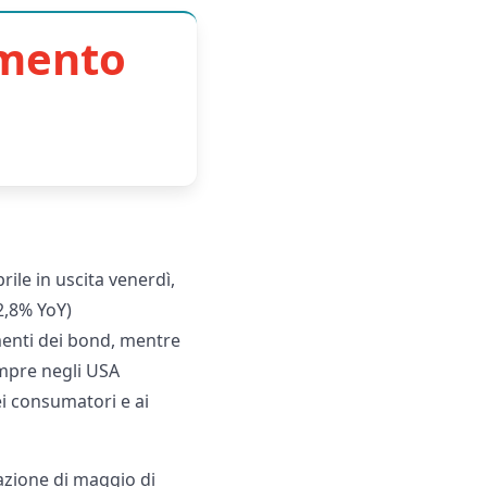
imento
ile in uscita venerdì,
2,8% YoY)
menti dei bond, mentre
empre negli USA
dei consumatori e ai
flazione di maggio di