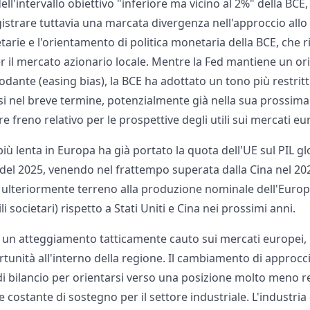
dell'intervallo obiettivo "inferiore ma vicino al 2%" della BC
istrare tuttavia una marcata divergenza nell'approccio allo 
tarie e l'orientamento di politica monetaria della BCE, che
er il mercato azionario locale. Mentre la Fed mantiene un o
ante (easing bias), la BCE ha adottato un tono più restritti
si nel breve termine, potenzialmente già nella sua prossima
e freno relativo per le prospettive degli utili sui mercati eu
più lenta in Europa ha già portato la quota dell'UE sul PIL g
del 2025, venendo nel frattempo superata dalla Cina nel 2021
ulteriormente terreno alla produzione nominale dell'Europ
i societari) rispetto a Stati Uniti e Cina nei prossimi anni.
 un atteggiamento tatticamente cauto sui mercati europei,
nità all'interno della regione. Il cambiamento di approccio
di bilancio per orientarsi verso una posizione molto meno re
costante di sostegno per il settore industriale. L'industria 