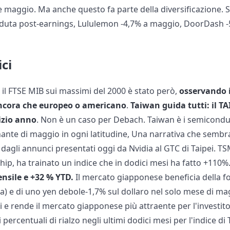
 maggio. Ma anche questo fa parte della diversificazione. 
eduta post-earnings, Lululemon -4,7% a maggio, DoorDash -
ici
 il FTSE MIB sui massimi del 2000 è stato però,
osservando i
ncora che europeo o americano
.
Taiwan guida tutti: il T
izio anno
. Non è un caso per Debach. Taiwan è i semicondut
nante di maggio in ogni latitudine, Una narrativa che semb
gli annunci presentati oggi da Nvidia al GTC di Taipei. TSM
chip, ha trainato un indice che in dodici mesi ha fatto +110
nsile e +32 % YTD.
Il mercato giapponese beneficia della fo
ia) e di uno yen debole-1,7% sul dollaro nel solo mese di ma
ci e rende il mercato giapponese più attraente per l'investit
percentuali di rialzo negli ultimi dodici mesi per l'indice di