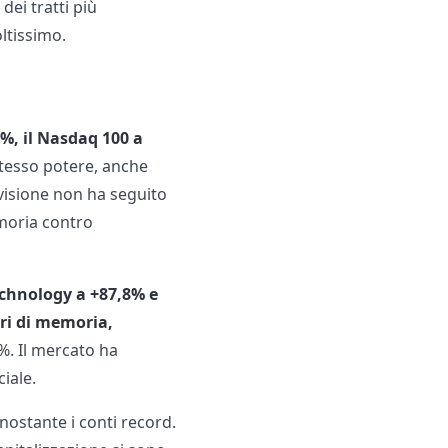
dei tratti più
ltissimo.
5%, il Nasdaq 100 a
stesso potere, anche
divisione non ha seguito
emoria contro
echnology a +87,8% e
ori di memoria,
%. Il mercato ha
ciale.
nostante i conti record.