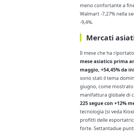
meno confortante a fine
Walmart -7,27% nella s
-9,4%.
Mercati asiat
Il mese che ha riportato
mese asiatico prima a
maggio, +54,45% da in
sono stati il tema domi
giugno, come mostrato da
manifattura globale di 
225 segue con +12% me
tecnologia (si veda Kiox
profitti delle esportatri
forte. Settantadue punti 