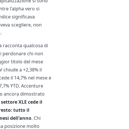
apitalizzazione si sono
tre l'alpha vero si
ndice significava
veva scegliere, non
.
ca racconta qualcosa di
i perdonare chi non
ggior titolo del mese
LV chiude a +2,38% il
cede il 14,7% nel mese e
27,7% YTD. Accenture
no ancora dimostrato
l settore XLE cede il
esto: tutto il
mesi dell'anno
. Chi
na posizione molto