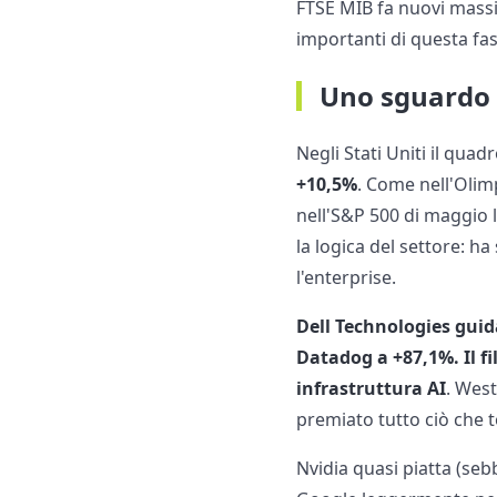
FTSE MIB fa nuovi massim
importanti di questa fas
Uno sguardo 
Negli Stati Uniti il qua
+10,5%
. Come nell'Olim
nell'S&P 500 di maggio l
la logica del settore: h
l'enterprise.
Dell Technologies guid
Datadog a +87,1%. Il f
infrastruttura AI
. Wes
premiato tutto ciò che toc
Nvidia quasi piatta (seb