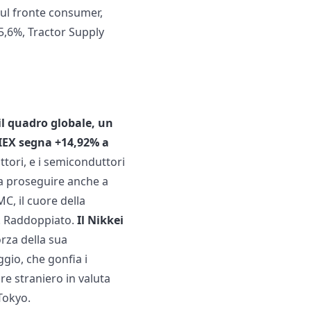
Sul fronte consumer,
5,6%, Tractor Supply
l quadro globale, un
AIEX segna +14,92% a
tori, e i semiconduttori
ra proseguire anche a
C, il cuore della
%. Raddoppiato.
Il Nikkei
rza della sua
ggio, che gonfia i
ore straniero in valuta
 Tokyo.