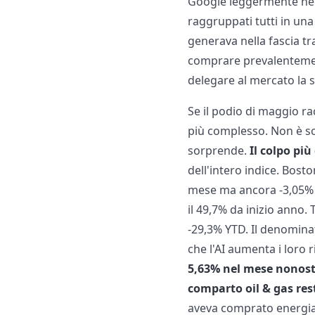
Google leggermente negat
raggruppati tutti in una
generava nella fascia tr
comprare prevalentement
delegare al mercato la 
Se il podio di maggio ra
più complesso. Non è s
sorprende.
Il colpo più
dell'intero indice. Bosto
mese ma ancora -3,05% Y
il 49,7% da inizio anno
-29,3% YTD. Il denomin
che l'AI aumenta i loro 
5,63% nel mese nonostan
comparto oil & gas res
aveva comprato energia 