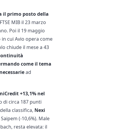
a il primo posto della
l FTSE MIB il 23 marzo
no. Poi il 19 maggio
cio in cui Avio opera come
olo chiude il mese a 43
continuità
ermando come il tema
 necessarie
ad
niCredit +13,1% nel
o di circa 187 punti
della classifica,
Nexi
 Saipem (-10,6%). Male
bach, resta elevata: il