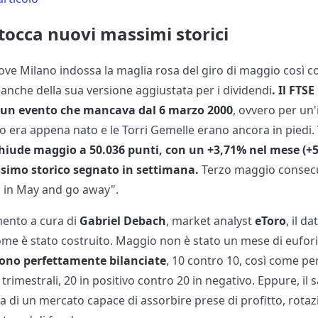
 tocca nuovi massimi storici
ove Milano indossa la maglia rosa del giro di maggio così c
nche della sua versione aggiustata per i dividendi
. Il FTS
, un evento che mancava dal 6 marzo 2000
, ovvero per un
ro era appena nato e le Torri Gemelle erano ancora in piedi. 
hiude maggio a 50.036 punti, con un +3,71% nel mese (+5
ssimo storico segnato in settimana.
Terzo maggio consecuti
sell in May and go away".
ento a cura di
Gabriel Debach
, market analyst
eToro
, il 
me è stato costruito. Maggio non è stato un mese di eufori
 sono perfettamente bilanciate
, 10 contro 10, così come per
trimestrali, 20 in positivo contro 20 in negativo. Eppure, il 
a di un mercato capace di assorbire prese di profitto, rotazion