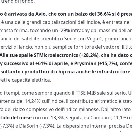
 trend di fondo.
 è arrivata da Avio, che con un balzo del 36,6% si è pres
è una delle grandi capitalizzazioni dell'indice, è entrata ne
imasta ferma, toccando un -29% intraday dai massimi dell'an
il lancio del satellite scientifico Smile con Vega C, primo lan
vizi di lancio, non più semplice fornitore del vettore. Il tit
Alle sue spalle STMicroelectronics
(+28,2%), che ha dato 
y successivo al +61% di aprile, e Prysmian (+15,7%),
conf
soltanto i produttori di chip ma anche le infrastrutture
eti e capacità elettrica.
 i tempi, come sempre quando il FTSE MIB sale sul serio.
U
tenza del 14,24% sull'indice, il contributo aritmetico è stat
 del rialzo complessivo dell'indice milanese. Dall'altro lato 
itolo del mese
con un -13,3%, seguita da Campari (-11,1%) e
(-7,3%) e DiaSorin (-7,3%). La dispersione interna, precisa De