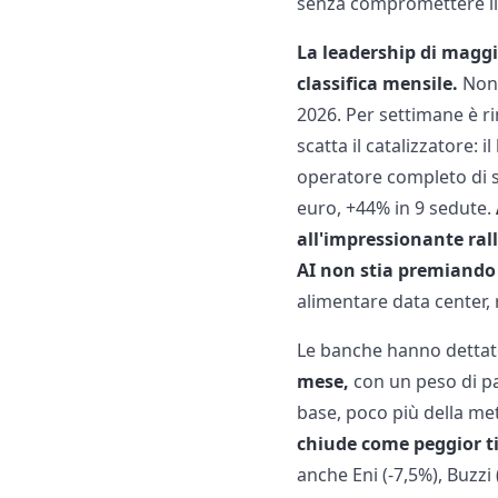
senza compromettere il
La leadership di maggio
classifica mensile.
Non 
2026. Per settimane è r
scatta il catalizzatore: 
operatore completo di ser
euro, +44% in 9 sedute.
all'impressionante rall
AI non stia premiando 
alimentare data center, r
Le banche hanno dettato
mese,
con un peso di par
base, poco più della metà
chiude come peggior t
anche Eni (-7,5%), Buzzi 