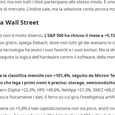
i, ma non tutti i titoli partecipano allo stesso modo. È uno 
e di mercato. L'indice sale, ma la selezione conta ancora mo
a Wall Street
dro non è molto diverso
. L'S&P 500 ha chiuso il mese a +5,1
po greco, spiega Debach, dove non tutti gli dei avevano lo 
a tecnologia ha avuto i suoi favoriti e i suoi esclusi. Ma la 
a seguito la logica dell'hardware contro il software, della m
a la classifica mensile con +101,4%, seguito da Micron T
ilo che lega i primi nomi è preciso: storage, semicondutt
tern Digital +22,3%, HPE +49,6%, NetApp +57,3%, SMCI +68,2
ca fisicamente i dati, il ferro su cui gira l'intelligenza artifi
bene un +5,8% a tale capitalizzazione non sia poco, anzi!) no