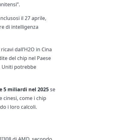
nitensi”.
nclusosi il 27 aprile,
e di intelligenza
ricavi dall’H2O in Cina
dite del chip nel Paese
ti Uniti potrebbe
 e 5 miliardi nel 2025
se
ve cinesi, come i chip
 i loro calcoli.
ll’MI308 di AMD, secondo