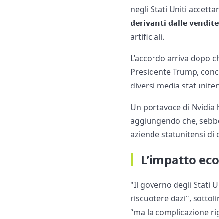
negli Stati Uniti accet
derivanti dalle vendit
artificiali.
L’accordo arriva dopo ch
Presidente Trump, conc
diversi media statunite
Un portavoce di Nvidia h
aggiungendo che, sebbe
aziende statunitensi di
L’impatto ec
"Il governo degli Stati U
riscuotere dazi", sottol
“ma la complicazione ri