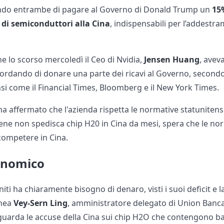
tando entrambe di pagare al Governo di Donald Trump un
15%
e di semiconduttori alla Cina
, indispensabili per l’addestra
e lo scorso mercoledì il Ceo di Nvidia,
Jensen Huang
, avev
ordando di donare una parte dei ricavi al Governo, second
nsi come il Financial Times, Bloomberg e il New York Times.
a affermato che l'azienda rispetta le normative statunitensi
ne non spedisca chip H20 in Cina da mesi, spera che le no
 competere in Cina.
onomico
niti ha chiaramente bisogno di denaro, visti i suoi deficit e 
inea
Vey-Sern Ling
, amministratore delegato di Union Banca
guarda le accuse della Cina sui chip H2O che contengono b