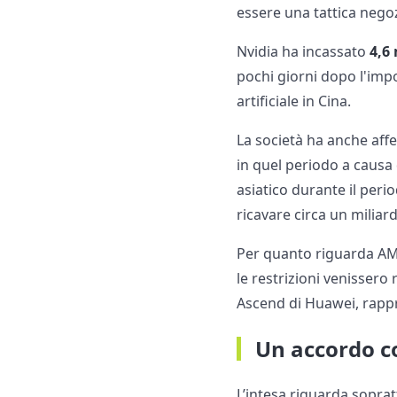
essere una tattica negoz
Nvidia ha incassato
4,6 
pochi giorni dopo l'impo
artificiale in Cina.
La società ha anche affe
in quel periodo a causa 
asiatico durante il perio
ricavare circa un miliar
Per quanto riguarda A
le restrizioni venissero
Ascend di Huawei, rappr
Un accordo c
L’intesa riguarda soprat