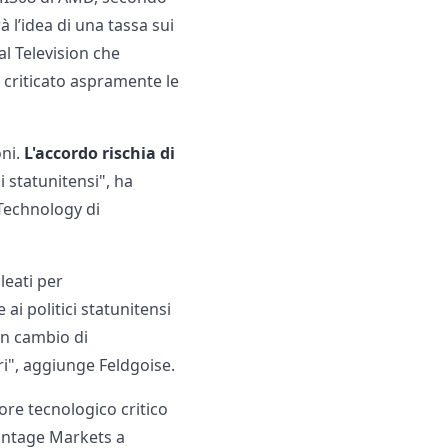
 l’idea di una tassa sui
ral Television che
 criticato aspramente le
oni.
L'accordo rischia di
i statunitensi", ha
 Technology di
leati per
ai politici statunitensi
in cambio di
ri", aggiunge Feldgoise.
ore tecnologico critico
Vantage Markets a