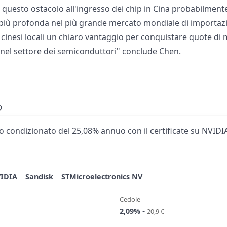
questo ostacolo all'ingresso dei chip in Cina probabilment
iù profonda nel più grande mercato mondiale di importazio
cinesi locali un chiaro vantaggio per conquistare quote di 
 nel settore dei semiconduttori" conclude Chen.
o
 condizionato del 25,08% annuo con il certificate su NVIDIA
IDIA
Sandisk
STMicroelectronics NV
Cedole
-
2,09%
20,9 €