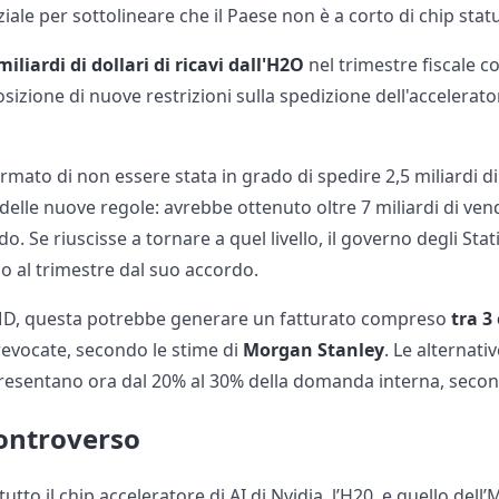
iale per sottolineare che il Paese non è a corto di chip statu
miliardi di dollari di ricavi dall'H2O
nel trimestre fiscale co
sizione di nuove restrizioni sulla spedizione dell'accelerator
rmato di non essere stata in grado di spedire 2,5 miliardi di 
delle nuove regole: avrebbe ottenuto oltre 7 miliardi di ven
do. Se riuscisse a tornare a quel livello, il governo degli Sta
do al trimestre dal suo accordo.
MD, questa potrebbe generare un fatturato compreso
tra 3
 revocate, secondo le stime di
Morgan Stanley
. Le alternati
esentano ora dal 20% al 30% della domanda interna, secondo
ontroverso
tutto il chip acceleratore di AI di Nvidia, l’H20, e quello de