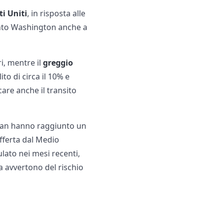
ti Uniti
, in risposta alle
pinto Washington anche a
i, mentre il
greggio
o di circa il 10% e
are anche il transito
eran hanno raggiunto un
offerta dal Medio
lato nei mesi recenti,
a avvertono del rischio