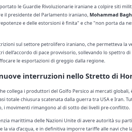
ortato le Guardie Rivoluzionarie iraniane a colpire siti milit
e il presidente del Parlamento iraniano,
Mohammad Baghe
prepotenze e delle estorsioni è finita" e che "non porta da n
trizioni sul settore petrolifero iraniano, che permetteva la 
ri dell’accordo di pace provvisorio, sollevando lo spettro di 
ffocare le esportazioni di greggio dalla regione.
i nuove interruzioni nello Stretto di H
che collega i produttori del Golfo Persico ai mercati globali
si totale chiusura scatenata dalla guerra tra USA e Iran. Tut
, i movimenti rimangono al di sotto dei livelli pre-conflitto.
nzia marittima delle Nazioni Unite di avere autorità su parti 
 la via d’acqua, e in definitiva imporre tariffe alle navi che