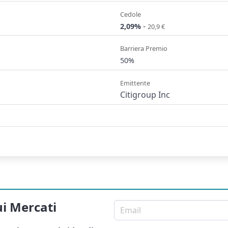
Cedole
-
2,09%
20,9 €
Barriera Premio
50%
Emittente
Citigroup Inc
ui Mercati
Email per newsletter