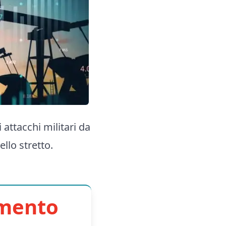
 attacchi militari da
llo stretto.
imento