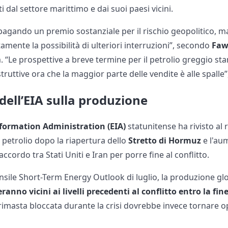
dal settore marittimo e dai suoi paesi vicini.
 pagando un premio sostanziale per il rischio geopolitico,
mente la possibilità di ulteriori interruzioni”, secondo
Faw
 “Le prospettive a breve termine per il petrolio greggio st
ruttive ora che la maggior parte delle vendite è alle spalle”
 dell’EIA sulla produzione
formation Administration (EIA)
statunitense ha rivisto al r
petrolio dopo la riapertura dello
Stretto di Hormuz
e l'aum
accordo tra Stati Uniti e Iran per porre fine al conflitto.
sile Short-Term Energy Outlook di luglio, la produzione glo
ranno vicini ai livelli precedenti al conflitto entro la fin
rimasta bloccata durante la crisi dovrebbe invece tornare op