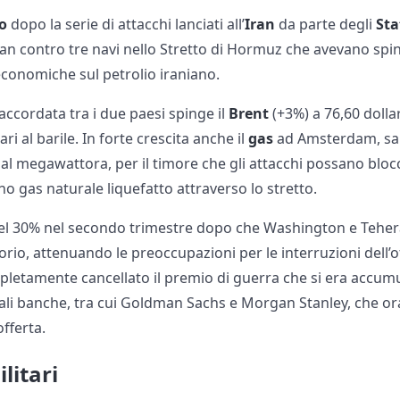
io
dopo la serie di attacchi lanciati all’
Iran
da parte degli
Sta
eran contro tre navi nello Stretto di Hormuz che avevano s
 economiche sul petrolio iraniano.
 accordata tra i due paesi spinge il
Brent
(+3%) a 76,60 dollar
ari al barile. In forte crescita anche il
gas
ad Amsterdam, salit
 al megawattora, per il timore che gli attacchi possano blocc
no gas naturale liquefatto attraverso lo stretto.
o del 30% nel secondo trimestre dopo che Washington e Teh
rio, attenuando le preoccupazioni per le interruzioni dell’
mpletamente cancellato il premio di guerra che si era accumu
pali banche, tra cui Goldman Sachs e Morgan Stanley, che or
fferta.
litari