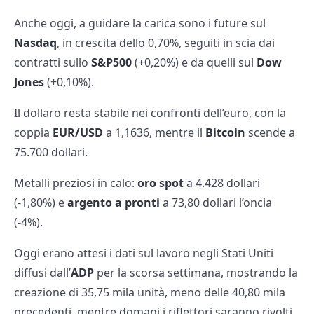
Anche oggi, a guidare la carica sono i future sul
Nasdaq
, in crescita dello 0,70%, seguiti in scia dai
contratti sullo
S&P500
(+0,20%) e da quelli sul
Dow
Jones
(+0,10%).
Il dollaro resta stabile nei confronti dell’euro, con la
coppia
EUR/USD
a 1,1636, mentre il
Bitcoin
scende a
75.700 dollari.
Metalli preziosi in calo:
oro spot
a 4.428 dollari
(-1,80%) e
argento a pronti
a 73,80 dollari l’oncia
(-4%).
Oggi erano attesi i dati sul lavoro negli Stati Uniti
diffusi dall’
ADP
per la scorsa settimana, mostrando la
creazione di 35,75 mila unità, meno delle 40,80 mila
precedenti, mentre domani i riflettori saranno rivolti