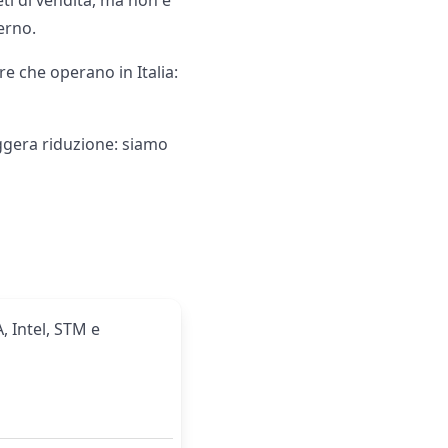
ti di vendita, ma non è
erno.
re che operano in Italia:
eggera riduzione: siamo
, Intel, STM e