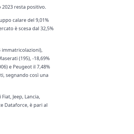
o 2023 resta positivo.
gruppo calare del 9,01%
ercato è scesa dal 32,5%
 immatricolazioni),
Maserati (195), -18,69%
.006) e Peugeot il 7,48%
duti, segnando così una
iat, Jeep, Lancia,
e Dataforce, è pari al