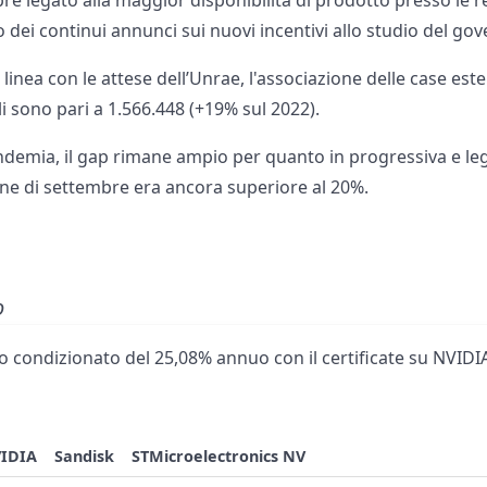
e legato alla maggior disponibilità di prodotto presso le re
 dei continui annunci sui nuovi incentivi allo studio del gov
linea con le attese dell’Unrae, l'associazione delle case este
li sono pari a 1.566.448 (+19% sul 2022).
pandemia, il gap rimane ampio per quanto in progressiva e l
fine di settembre era ancora superiore al 20%.
o
 condizionato del 25,08% annuo con il certificate su NVIDIA
IDIA
Sandisk
STMicroelectronics NV