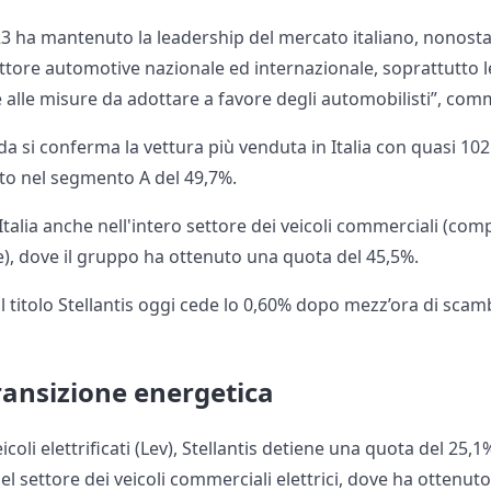
23 ha mantenuto la leadership del mercato italiano, nonosta
ettore automotive nazionale ed internazionale, soprattutto le
 alle misure da adottare a favore degli automobilisti”, com
a si conferma la vettura più venduta in Italia con quasi 10
to nel segmento A del 49,7%.
 Italia anche nell'intero settore dei veicoli commerciali (co
), dove il gruppo ha ottenuto una quota del 45,5%.
, il titolo Stellantis oggi cede lo 0,60% dopo mezz’ora di sca
ransizione energetica
coli elettrificati (Lev), Stellantis detiene una quota del 25,1%
el settore dei veicoli commerciali elettrici, dove ha ottenut