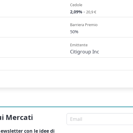
Cedole
-
2,09%
20,9 €
Barriera Premio
50%
Emittente
Citigroup Inc
ui Mercati
Email per newsletter
ewsletter
con le idee di