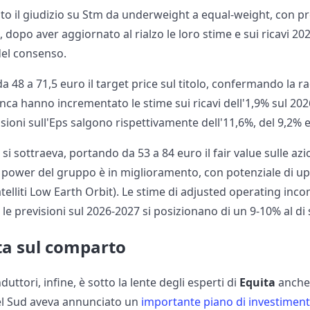
to il giudizio su Stm da underweight a equal-weight, con pr
 dopo aver aggiornato al rialzo le loro stime e sui ricavi 20
del consenso.
 48 a 71,5 euro il target price sul titolo, confermando la
banca hanno incrementato le stime sui ricavi dell'1,9% sul 202
isioni sull'Eps salgono rispettivamente dell'11,6%, del 9,2% e
si sottraeva, portando da 53 a 84 euro il fair value sulle azi
ng power del gruppo è in miglioramento, con potenziale di u
i satelliti Low Earth Orbit). Le stime di adjusted operating 
le previsioni sul 2026-2027 si posizionano di un 9-10% al di
ta sul comparto
ttori, infine, è sotto la lente degli esperti di
Equita
anche 
del Sud aveva annunciato un
importante piano di investimenti