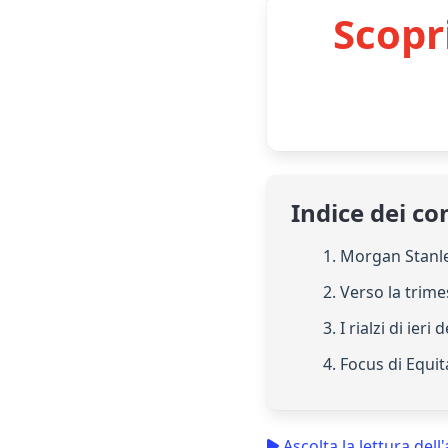
Scopr
Indice dei co
1. Morgan Stanl
2. Verso la trime
3. I rialzi di ieri
4. Focus di Equi
Ascolta la lettura dell'