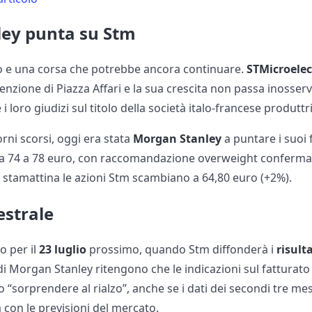
ey punta su Stm
o e una corsa che potrebbe ancora continuare.
STMicroelec
tenzione di Piazza Affari e la sua crescita non passa inosserv
 loro giudizi sul titolo della società italo-francese produttri
orni scorsi, oggi era stata
Morgan Stanley
a puntare i suoi f
 da 74 a 78 euro, con raccomandazione overweight confermat
 stamattina le azioni Stm scambiano a 64,80 euro (+2%).
estrale
o per il
23 luglio
prossimo, quando Stm diffonderà i
risult
ti di Morgan Stanley ritengono che le indicazioni sul fatturato
 “sorprendere al rialzo”, anche se i dati dei secondi tre mes
 con le previsioni del mercato.