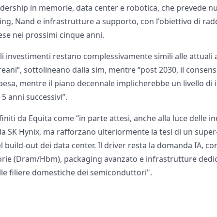
adership in memorie, data center e robotica, che prevede nu
ng, Nand e infrastrutture a supporto, con l'obiettivo di rad
se nei prossimi cinque anni.
li investimenti restano complessivamente simili alle attuali
reani”, sottolineano dalla sim, mentre “post 2030, il conse
pesa, mentre il piano decennale implicherebbe un livello di
5 anni successivi”.
niti da Equita come “in parte attesi, anche alla luce delle in
da SK Hynix, ma rafforzano ulteriormente la tesi di un super
build-out dei data center. Il driver resta la domanda IA, co
ie (Dram/Hbm), packaging avanzato e infrastrutture dedica
lle filiere domestiche dei semiconduttori".