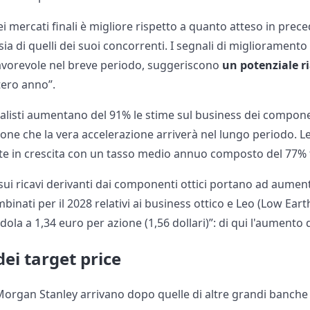
 mercati finali è migliore rispetto a quanto atteso in preced
ia di quelli dei suoi concorrenti. I segnali di miglioramento 
favorevole nel breve periodo, suggeriscono
un potenziale r
tero anno”.
alisti aumentano del 91% le stime sul business dei componen
ne che la vera accelerazione arriverà nel lungo periodo. Le
te in crescita con un tasso medio annuo composto del 77% tra
sui ricavi derivanti dai componenti ottici portano ad aumen
mbinati per il 2028 relativi ai business ottico e Leo (Low Earth 
ola a 1,34 euro per azione (1,56 dollari)”: di qui l'aumento d
i dei target price
Morgan Stanley arrivano dopo quelle di altre grandi banche d