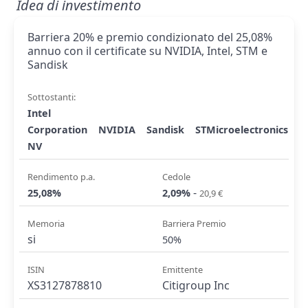
Idea di investimento
Barriera 20% e premio condizionato del 25,08%
annuo con il certificate su NVIDIA, Intel, STM e
Sandisk
Sottostanti:
Intel
Corporation
NVIDIA
Sandisk
STMicroelectronics
NV
Rendimento p.a.
Cedole
-
25,08%
2,09%
20,9 €
Memoria
Barriera Premio
si
50%
ISIN
Emittente
XS3127878810
Citigroup Inc