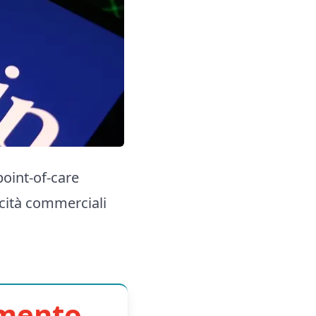
oint-of-care
acità commerciali
imento