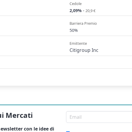
Cedole
-
2,09%
20,9 €
Barriera Premio
50%
Emittente
Citigroup Inc
ui Mercati
Email per newsletter
ewsletter
con le idee di