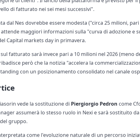
tegorie di clienti". Il lancio della piattaforma è previsto per
vello di fatturato nei sei mesi successivi".
a dal Nes dovrebbe essere modesta ("circa 25 milioni, pari a
i attende maggiori informazioni sulla "curva di adozione e s
del Capital markets day in primavera.
 sul fatturato sarà invece pari a 10 milioni nel 2026 (meno del
 ribadisce però che la notizia "accelera la commercializzazi
standing con un posizionamento consolidato nel canale osp
tice
Diasorin vede la sostituzione di
Piergiorgio Pedron
come Cfo
anager assumerà lo stesso ruolo in Nexi e sarà sostituito d
 del gruppo.
interpretata come l'evoluzione naturale di un percorso inizia