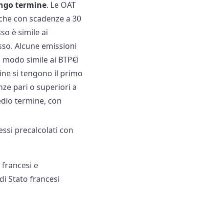
ungo termine
. Le OAT
che con scadenze a 30
so è simile ai
isso. Alcune emissioni
n modo simile ai BTP€i
mine si tengono il primo
nze pari o superiori a
edio termine, con
essi precalcolati con
 francesi e
di Stato francesi