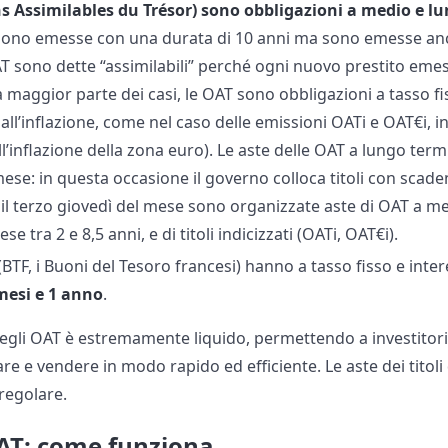
s Assimilables du Trésor)
sono obbligazioni a medio e l
ono emesse con una durata di 10 anni ma sono emesse an
AT sono dette “assimilabili” perché ogni nuovo prestito emes
a maggior parte dei casi, le OAT sono obbligazioni a tasso f
all’inflazione, come nel caso delle emissioni OATi e OAT€i, i
all’inflazione della zona euro). Le aste delle OAT a lungo ter
mese: in questa occasione il governo colloca titoli con scade
e, il terzo giovedì del mese sono organizzate aste di OAT a m
 tra 2 e 8,5 anni, e di titoli indicizzati (OATi, OAT€i).
(BTF, i Buoni del Tesoro francesi) hanno a tasso fisso e inter
mesi e 1 anno
.
egli OAT è estremamente liquido, permettendo a investitori
re e vendere in modo rapido ed efficiente. Le aste dei titoli 
regolare.
AT: come funziona