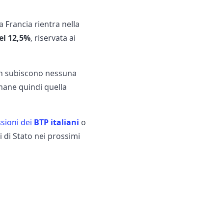
la Francia rientra nella
del 12,5%
, riservata ai
 non subiscono nessuna
imane quindi quella
sioni dei
BTP italiani
o
i di Stato nei prossimi