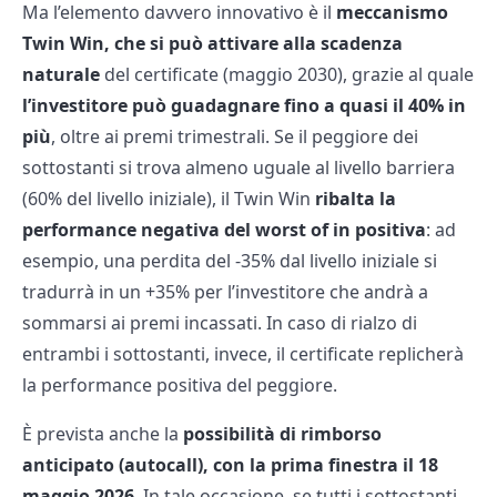
Ma l’elemento davvero innovativo è il
meccanismo
Twin Win, che si può attivare alla scadenza
naturale
del certificate (maggio 2030), grazie al quale
l’investitore può guadagnare fino a quasi il 40% in
più
, oltre ai premi trimestrali. Se il peggiore dei
sottostanti si trova almeno uguale al livello barriera
(60% del livello iniziale), il Twin Win
ribalta la
performance negativa del worst of in positiva
: ad
esempio, una perdita del -35% dal livello iniziale si
tradurrà in un +35% per l’investitore che andrà a
sommarsi ai premi incassati. In caso di rialzo di
entrambi i sottostanti, invece, il certificate replicherà
la performance positiva del peggiore.
È prevista anche la
possibilità di rimborso
anticipato (autocall), con la prima finestra il 18
maggio 2026
. In tale occasione, se tutti i sottostanti