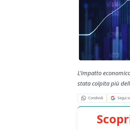
L'impatto economico 
stata colpita più de
Segui s
Condividi
Scopr