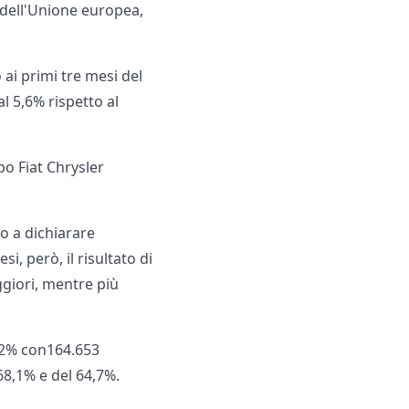
 dell'Unione europea,
 ai primi tre mesi del
l 5,6% rispetto al
po Fiat Chrysler
eo a dichiarare
i, però, il risultato di
ggiori, mentre più
6,2% con164.653
68,1% e del 64,7%.