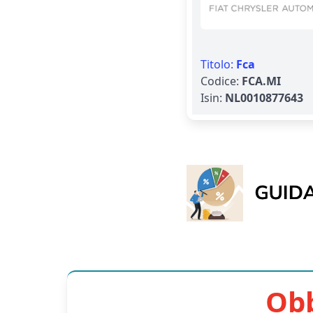
Titolo:
Fca
Codice:
FCA.MI
Isin:
NL0010877643
Obb