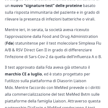
un
nuovo “signature test” delle proteine
basato
sulla risposta immunitaria del paziente e in grado di
rilevare la presenza di infezioni batteriche o virali.
Mentre ieri, in serata, la società aveva ricevuto
l'approvazione dalla Food and Drug Administration
(
Fda
) statunitense per il test molecolare Simplexa Flu
A/B & RSV Direct Gen II in grado di differenziare
l’infezione di Sars-Cov-2 da quella dell’influenza A o B.
Il test approvato dalla Fda aveva già ottenuto il
marchio CE a luglio
, ed è stato progettato per
l’utilizzo sulla piattaforma di Diasorin Liaison
Mdx. Mentre l’accordo con MeMed prevede o i diritti
alla commercializzazione del test MeMed Bvtm sulle
piattaforme della famiglia Liaison. Attraverso questa
partnership DiaSorin e MeMed renderanno il test