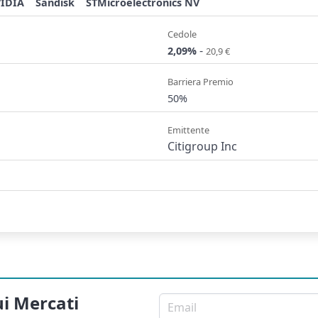
IDIA
Sandisk
STMicroelectronics NV
Cedole
-
2,09%
20,9 €
Barriera Premio
50%
Emittente
Citigroup Inc
ui Mercati
Email per newsletter