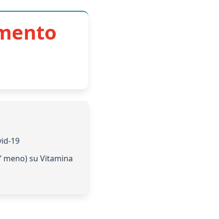
imento
vid-19
po’ meno) su Vitamina