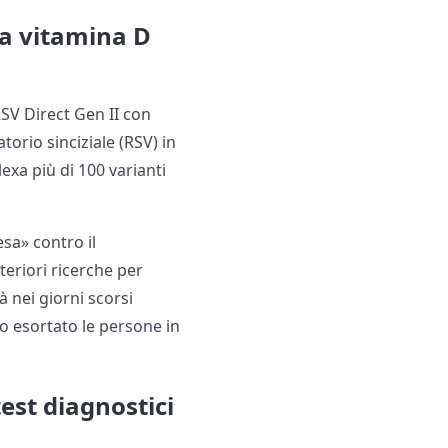
lla vitamina D
SV Direct Gen II con
atorio sinciziale (RSV) in
lexa più di 100 varianti
esa» contro il
lteriori ricerche per
 nei giorni scorsi
no esortato le persone in
est diagnostici