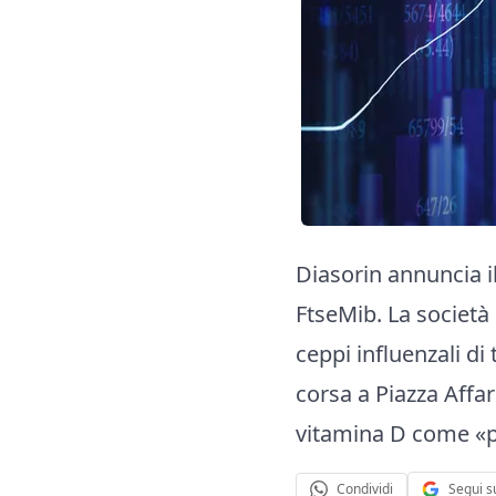
Diasorin annuncia i
FtseMib. La società 
ceppi influenzali di
corsa a Piazza Affar
vitamina D come «po
Segui s
Condividi