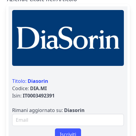
Titolo:
Diasorin
Codice:
DIA.MI
Isin:
IT0003492391
Rimani aggiornato su:
Diasorin
Email per newsletter
Iscriviti