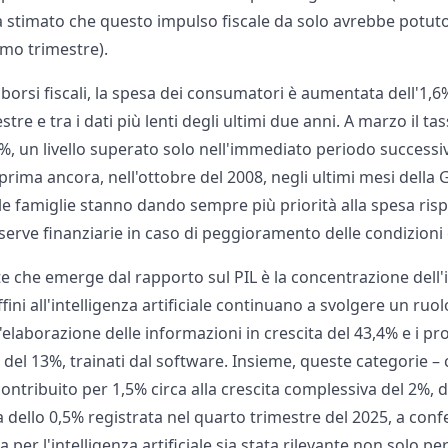
a stimato che questo impulso fiscale da solo avrebbe potuto
imo trimestre).
rsi fiscali, la spesa dei consumatori è aumentata dell'1,6%,
stre e tra i dati più lenti degli ultimi due anni. A marzo il ta
6%, un livello superato solo nell'immediato periodo successi
ima ancora, nell'ottobre del 2008, negli ultimi mesi della G
e famiglie stanno dando sempre più priorità alla spesa risp
serve finanziarie in caso di peggioramento delle condizion
 che emerge dal rapporto sul PIL è la concentrazione dell'i
ffini all'intelligenza artificiale continuano a svolgere un ru
'elaborazione delle informazioni in crescita del 43,4% e i pr
 del 13%, trainati dal software. Insieme, queste categorie – c
ontribuito per 1,5% circa alla crescita complessiva del 2%, 
ta dello 0,5% registrata nel quarto trimestre del 2025, a con
per l'intelligenza artificiale sia stata rilevante non solo per