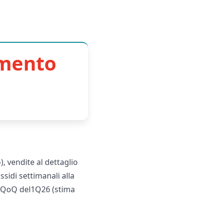
imento
, vendite al dettaglio
sidi settimanali alla
A QoQ del1Q26 (stima