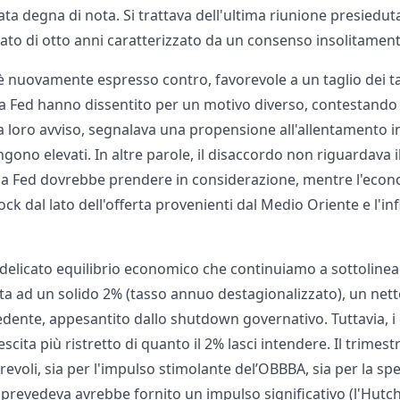
ata degna di nota. Si trattava dell'ultima riunione presiedut
to di otto anni caratterizzato da un consenso insolitament
 è nuovamente espresso contro, favorevole a un taglio dei ta
lla Fed hanno dissentito per un motivo diverso, contestando
 a loro avviso, segnalava una propensione all'allentamento 
ngono elevati. In altre parole, il disaccordo non riguardava il 
e la Fed dovrebbe prendere in considerazione, mentre l'econ
ock dal lato dell'offerta provenienti dal Medio Oriente e l'in
l delicato equilibrio economico che continuiamo a sottolinear
ata ad un solido 2% (tasso annuo destagionalizzato), un nett
edente, appesantito dallo shutdown governativo. Tuttavia, i
cita più ristretto di quanto il 2% lasci intendere. Il trimestr
revoli, sia per l'impulso stimolante del’OBBBA, sia per la spe
 prevedeva avrebbe fornito un impulso significativo (l'Hutch