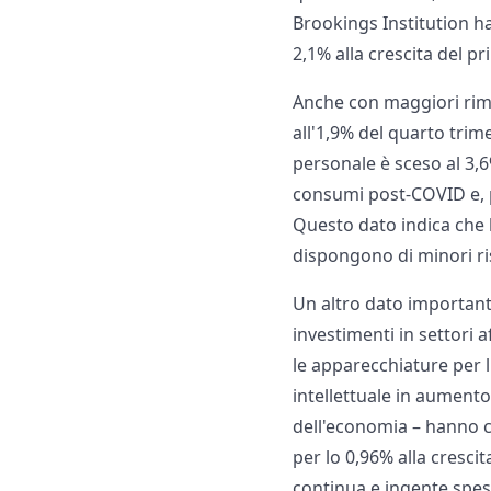
Brookings Institution h
2,1% alla crescita del pr
Anche con maggiori rimbo
all'1,9% del quarto trime
personale è sceso al 3,
consumi post-COVID e, pr
Questo dato indica che l
dispongono di minori ri
Un altro dato importante
investimenti in settori a
le apparecchiature per l
intellettuale in aumento
dell'economia – hanno c
per lo 0,96% alla cresci
continua e ingente spesa 