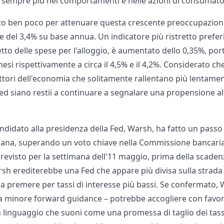
hi sempre più nei comportamenti e nelle azioni di consumato
o ben poco per attenuare questa crescente preoccupazione. 
 del 3,4% su base annua. Un indicatore più ristretto preferi
etto delle spese per l'alloggio, è aumentato dello 0,35%, por
mesi rispettivamente a circa il 4,5% e il 4,2%. Considerato ch
ettori dell'economia che solitamente rallentano più lentame
Fed siano restii a continuare a segnalare una propensione a
andidato alla presidenza della Fed, Warsh, ha fatto un passo
ana, superando un voto chiave nella Commissione bancaria 
 previsto per la settimana dell'11 maggio, prima della scade
rsh erediterebbe una Fed che appare più divisa sulla strad
a premere per tassi di interesse più bassi. Se confermato, 
a minore forward guidance – potrebbe accogliere con favor
n linguaggio che suoni come una promessa di taglio dei tassi.