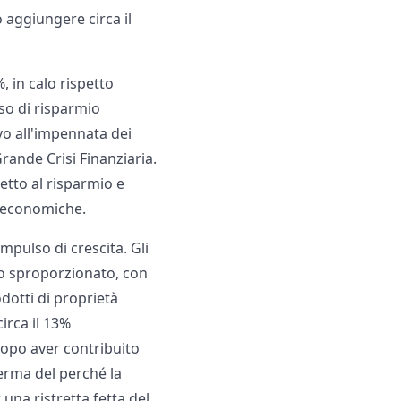
 aggiungere circa il
 in calo rispetto
sso di risparmio
vo all'impennata dei
rande Crisi Finanziaria.
etto al risparmio e
i economiche.
mpulso di crescita. Gli
olo sproporzionato, con
odotti di proprietà
irca il 13%
dopo aver contribuito
ferma del perché la
 una ristretta fetta del