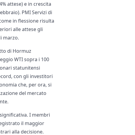
4% attese) e in crescita
ebbraio). PMI Servizi di
 come in flessione risulta
iori alle attese gli
di marzo.
etto di Hormuz
reggio WTI sopra i 100
ionari statunitensi
ord, con gli investitori
onomia che, per ora, si
izzazione del mercato
nte.
ignificativa. I membri
egistrato il maggior
rari alla decisione.