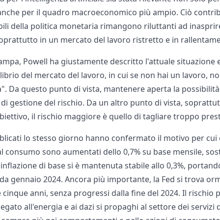
anche per il quadro macroeconomico più ampio. Ciò contrib
li della politica monetaria rimangono riluttanti ad inasprir
soprattutto in un mercato del lavoro ristretto e in rallentame
ampa, Powell ha giustamente descritto l'attuale situazion
ilibrio del mercato del lavoro, in cui se non hai un lavoro, n
. Da questo punto di vista, mantenere aperta la possibilità 
i gestione del rischio. Da un altro punto di vista, soprattut
biettivo, il rischio maggiore è quello di tagliare troppo pres
ubblicati lo stesso giorno hanno confermato il motivo per cui 
i al consumo sono aumentati dello 0,7% su base mensile, sos
l'inflazione di base si è mantenuta stabile allo 0,3%, portan
lto da gennaio 2024. Ancora più importante, la Fed si trova or
 cinque anni, senza progressi dalla fine del 2024. Il rischio 
egato all'energia e ai dazi si propaghi al settore dei servizi