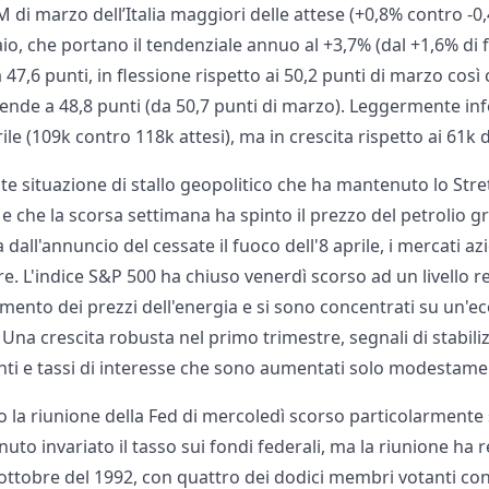
 di marzo dell’Italia maggiori delle attese (+0,8% contro -0,
aio, che portano il tendenziale annuo al +3,7% (dal +1,6% di f
a 47,6 punti, in flessione rispetto ai 50,2 punti di marzo così
nde a 48,8 punti (da 50,7 punti di marzo). Leggermente infer
le (109k contro 118k attesi), ma in crescita rispetto ai 61k 
te situazione di stallo geopolitico che ha mantenuto lo Str
e che la scorsa settimana ha spinto il prezzo del petrolio g
a dall'annuncio del cessate il fuoco dell'8 aprile, i mercati az
e. L'indice S&P 500 ha chiuso venerdì scorso ad un livello rec
mento dei prezzi dell'energia e si sono concentrati su un'ec
Una crescita robusta nel primo trimestre, segnali di stabil
tenti e tassi di interesse che sono aumentati solo modestame
 la riunione della Fed di mercoledì scorso particolarmente s
o invariato il tasso sui fondi federali, ma la riunione ha r
ottobre del 1992, con quattro dei dodici membri votanti cont