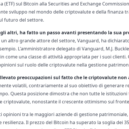
a (ETF) sul Bitcoin alla Securities and Exchange Commissio
te sviluppo nel mondo delle criptovalute e della finanza tra
l futuro del settore.
gli altri, ha fatto un passo avanti presentando la sua pr
 un altro grande attore del settore, Vanguard, ha dichiarat
esempio. L'amministratore delegato di Vanguard, M.J. Buckle
in come una classe di attività appropriata per i suoi clienti.
opinioni sul ruolo delle criptovalute nella gestione patrimon
llevato preoccupazioni sul fatto che le criptovalute non
ente volatili, contrariamente al suo obiettivo di generare re
tempo. Questa posizione dimostra che non tutte le istituzioni
le criptovalute, nonostante il crescente ottimismo sul fronte
 opinioni tra le maggiori aziende di gestione patrimoniale, 
esilienza. Il prezzo del Bitcoin ha superato la soglia dei 35.