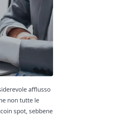
siderevole afflusso
he non tutte le
itcoin spot, sebbene