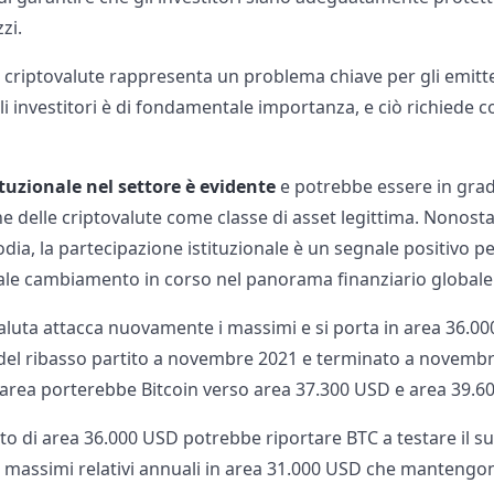
zi.
le criptovalute rappresenta un problema chiave per gli emitte
li investitori è di fondamentale importanza, e ciò richiede c
tituzionale nel settore è evidente
e potrebbe essere in gra
one delle criptovalute come classe di asset legittima. Nonosta
dia, la partecipazione istituzionale è un segnale positivo per
ziale cambiamento in corso nel panorama finanziario globale
aluta attacca nuovamente i massimi e si porta in area 36.0
 del ribasso partito a novembre 2021 e terminato a novembre
area porterebbe Bitcoin verso area 37.300 USD e area 39.6
 di area 36.000 USD potrebbe riportare BTC a testare il su
 massimi relativi annuali in area 31.000 USD che mantengono 