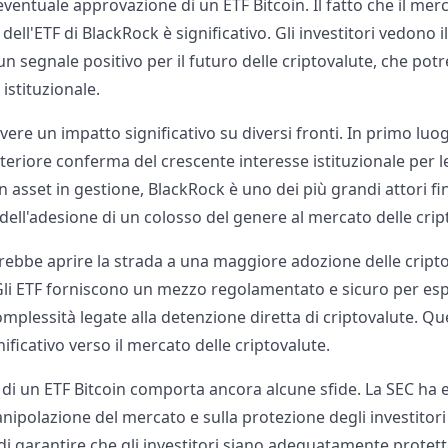
ventuale approvazione di un ETF Bitcoin. Il fatto che il mer
dell'ETF di BlackRock è significativo. Gli investitori vedono i
segnale positivo per il futuro delle criptovalute, che potr
stituzionale.
vere un impatto significativo su diversi fronti. In primo luo
riore conferma del crescente interesse istituzionale per le
 in asset in gestione, BlackRock è uno dei più grandi attori fi
dell'adesione di un colosso del genere al mercato delle crip
otrebbe aprire la strada a una maggiore adozione delle cript
. Gli ETF forniscono un mezzo regolamentato e sicuro per espo
omplessità legate alla detenzione diretta di criptovalute. 
nificativo verso il mercato delle criptovalute.
 di un ETF Bitcoin comporta ancora alcune sfide. La SEC ha e
ipolazione del mercato e sulla protezione degli investitori 
 garantire che gli investitori siano adeguatamente protetti