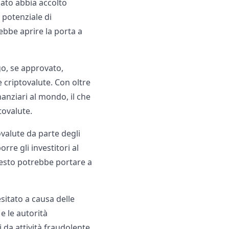
cato abbia accolto
l potenziale di
ebbe aprire la porta a
go, se approvato,
 criptovalute. Con oltre
nanziari al mondo, il che
tovalute.
ovalute da parte degli
rre gli investitori al
Questo potrebbe portare a
sitato a causa delle
e le autorità
 da attività fraudolente