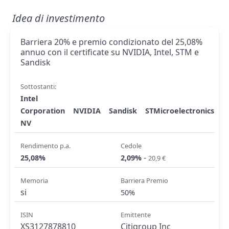
Idea di investimento
Barriera 20% e premio condizionato del 25,08%
annuo con il certificate su NVIDIA, Intel, STM e
Sandisk
Sottostanti:
Intel
Corporation
NVIDIA
Sandisk
STMicroelectronics
NV
Rendimento p.a.
Cedole
-
25,08%
2,09%
20,9 €
Memoria
Barriera Premio
si
50%
ISIN
Emittente
XS3127878810
Citigroup Inc