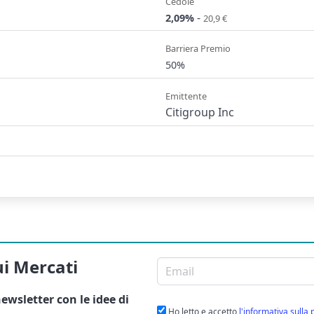
Cedole
-
2,09%
20,9 €
Barriera Premio
50%
Emittente
Citigroup Inc
ui Mercati
Email per newsletter
ewsletter
con le idee di
Ho letto e accetto
l'informativa sulla 