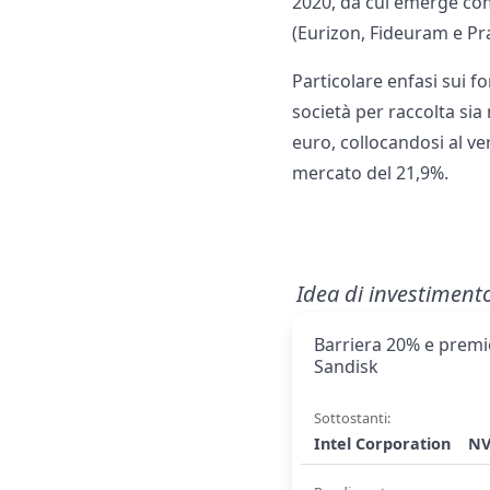
2020, da cui emerge com
(Eurizon, Fideuram e Pra
Particolare enfasi sui f
società per raccolta sia 
euro, collocandosi al ve
mercato del 21,9%.
Idea di investiment
Barriera 20% e premio
Sandisk
Sottostanti:
Intel Corporation
NV