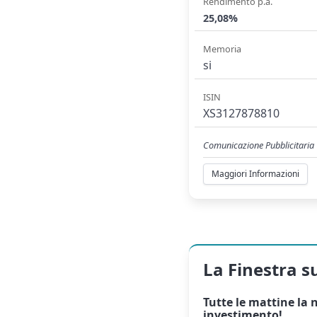
Rendimento p.a.
25,08%
Memoria
si
ISIN
XS3127878810
Comunicazione Pubblicitaria
Maggiori Informazioni
La Finestra s
Tutte le mattine la
n
investimento!