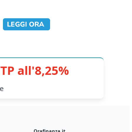
TP all'8,25%
le
Orafinanza.it