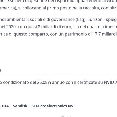
e le società di gestione del risparmio appartenenti al Gru
merica), si collocano al primo posto nella raccolta, con oltre
ondi ambientali, sociali e di governance (Esg). Eurizon - spie
nel 2020, con quasi 8 miliardi di euro, sia nel quarto trimestr
rtice di questo comparto, con un patrimonio di 17,7 miliard
o
 condizionato del 25,08% annuo con il certificate su NVIDIA
IDIA
Sandisk
STMicroelectronics NV