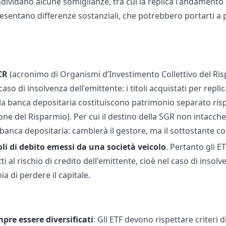
ividano alcune somiglianze, tra cui la replica l'andamento 
sentano differenze sostanziali, che potrebbero portarti a p
CR
(acronimo di Organismi d’Investimento Collettivo del Risp
caso di insolvenza dell'emittente: i titoli acquistati per repli
 la banca depositaria costituiscono patrimonio separato risp
one del Risparmio). Per cui il destino della SGR non intaccher
 banca depositaria: cambierà il gestore, ma il sottostante co
oli di debito emessi da una società veicolo
. Pertanto gli E
i al rischio di credito dell'emittente, cioè nel caso di insolv
hia di perdere il capitale.
pre essere diversificati
: Gli ETF devono rispettare criteri d