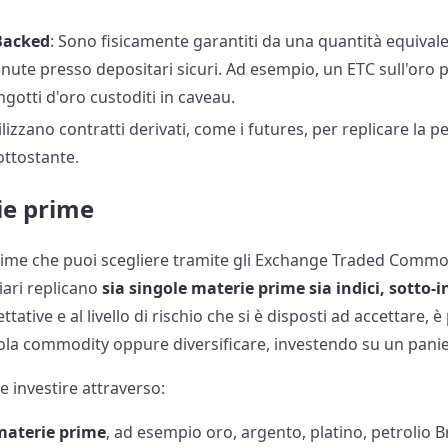
-Backed
: Sono fisicamente garantiti da una quantità equival
nute presso depositari sicuri. Ad esempio, un ETC sull'oro
gotti d'oro custoditi in caveau. ​
tilizzano contratti derivati, come i futures, per replicare la 
ttostante. ​
ie prime
ime che puoi scegliere tramite gli Exchange Traded Commo
iari replicano
sia singole materie prime sia indici, sotto-i
ttative e al livello di rischio che si è disposti ad accettare, 
ola commodity oppure diversificare, investendo su un pani
le investire attraverso:
materie prime
, ad esempio oro, argento, platino, petrolio B