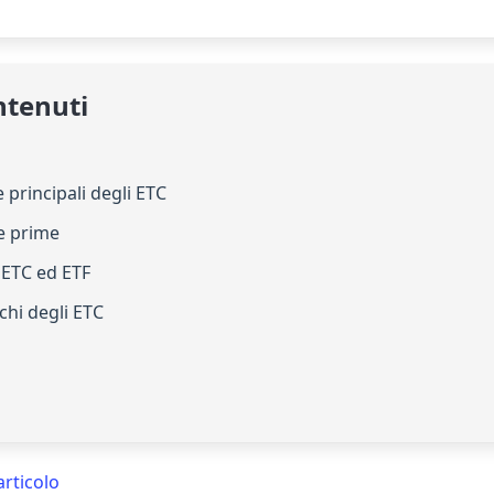
ntenuti
e principali degli ETC
e prime
a ETC ed ETF
chi degli ETC
articolo