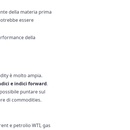
ente della materia prima
 potrebbe essere
performance della
dity è molto ampia.
ndici e indici forward
.
è possibile puntare sul
ere di commodities.
rent e petrolio WTI, gas