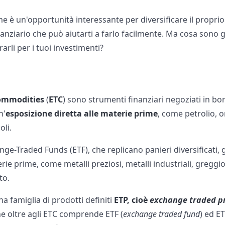
me è un'opportunità interessante per diversificare il proprio 
nziario che può aiutarti a farlo facilmente. Ma cosa sono 
arli per i tuoi investimenti?
ommodities
(
ETC
) sono strumenti finanziari negoziati in b
n'
esposizione diretta alle materie prime
, come petrolio, o
oli.
nge-Traded Funds (ETF), che replicano panieri diversificati,
rie prime, come metalli preziosi, metalli industriali, greggio
to.
na famiglia di prodotti definiti
ETP, cioè
exchange traded p
e oltre agli ETC comprende ETF (
exchange traded fund
) ed ET