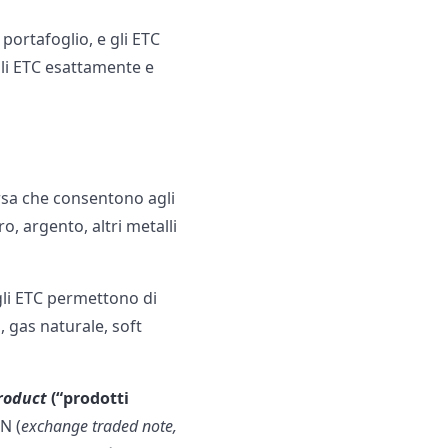
portafoglio, e gli ETC
gli ETC esattamente e
orsa che consentono agli
ro, argento, altri metalli
 gli ETC permettono di
, gas naturale, soft
roduct
(“prodotti
N (
exchange traded note,