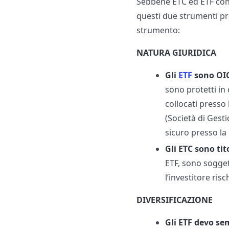
Sebbene ETC ed ETF cond
questi due strumenti pre
strumento:
NATURA GIURIDICA
Gli
ETF
sono OI
sono protetti in 
collocati presso
(Società di Gesti
sicuro presso la
Gli ETC sono tit
ETF, sono soggett
l’investitore risc
DIVERSIFICAZIONE
Gli ETF devo sem