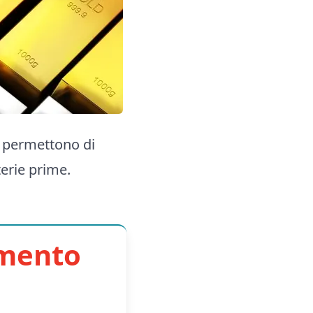
e permettono di
terie prime.
imento