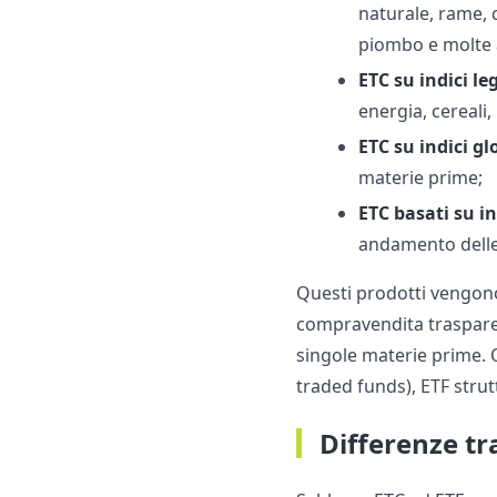
naturale, rame, c
piombo e molte a
ETC su indici l
energia, cereali,
ETC su indici g
materie prime;
ETC basati su i
andamento dell
Questi prodotti vengon
compravendita trasparen
singole materie prime. 
traded funds), ETF strutt
Differenze tr