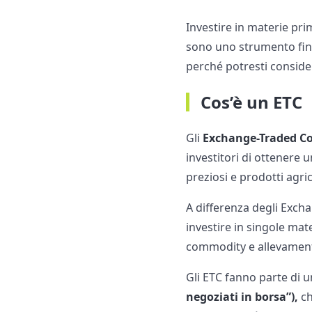
Investire in materie pri
sono uno strumento fina
perché potresti consider
Cos’è un ETC
​Gli
Exchange-Traded C
investitori di ottenere u
preziosi e prodotti agric
A differenza degli Excha
investire in singole mate
commodity e allevamen
Gli ETC fanno parte di u
negoziati in borsa”),
ch