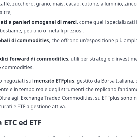
affè, zucchero, grano, mais, cacao, cotone, alluminio, zinco,
ltre;
egati a panieri omogenei di merci
, come quelli specializzati 
 bestiame, petrolio o metalli preziosi;
lobali di commodities
, che offrono un’esposizione più ampi
ndici forward di commodities
, utili per strategie d’investi
e commodities.
o negoziati sul
mercato ETFplus
, gestito da Borsa Italiana
te e in tempo reale degli strumenti che replicano l’andamen
Oltre agli Exchange Traded Commodities, su ETFplus sono n
urati e ETF a gestione attiva.
a ETC ed ETF