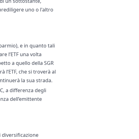
di un sottostante,
rediligere uno o l'altro
armio), e in quanto tali
care l’ETF una volta
etto a quello della SGR
à l’ETF, che si troverà al
ntinuerà la sua strada.
TC, a differenza degli
enza dell’emittente
i diversificazione