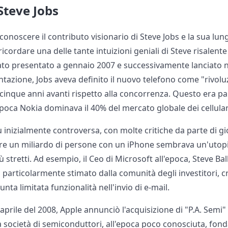
 Steve Jobs
conoscere il contributo visionario di Steve Jobs e la sua lu
cordare una delle tante intuizioni geniali di Steve risalente 
to presentato a gennaio 2007 e successivamente lanciato neg
tazione, Jobs aveva definito il nuovo telefono come "rivolu
 cinque anni avanti rispetto alla concorrenza. Questo era p
'epoca Nokia dominava il 40% del mercato globale dei cellular
 inizialmente controversa, con molte critiche da parte di gior
vere un miliardo di persone con un iPhone sembrava un'utopi
ù stretti. Ad esempio, il Ceo di Microsoft all'epoca, Steve Bal
particolarmente stimato dalla comunità degli investitori, cri
unta limitata funzionalità nell'invio di e-mail.
aprile del 2008, Apple annunciò l'acquisizione di "P.A. Semi"
una società di semiconduttori, all'epoca poco conosciuta, fond