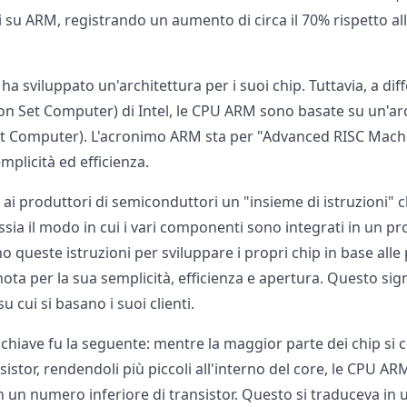
ti su ARM, registrando un aumento di circa il 70% rispetto al
ha sviluppato un'architettura per i suoi chip. Tuttavia, a di
on Set Computer) di Intel, le CPU ARM sono basate su un'ar
et Computer). L'acronimo ARM sta per "Advanced RISC Machi
mplicità ed efficienza.
 ai produttori di semiconduttori un "insieme di istruzioni" 
ossia il modo in cui i vari componenti sono integrati in un pr
o queste istruzioni per sviluppare i propri chip in base alle
nota per la sua semplicità, efficienza e apertura. Questo si
u cui si basano i suoi clienti.
 chiave fu la seguente: mentre la maggior parte dei chip si
sistor, rendendoli più piccoli all'interno del core, le CPU A
n un numero inferiore di transistor. Questo si traduceva in