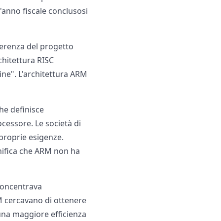
l'anno fiscale conclusosi
fferenza del progetto
chitettura RISC
ne". L'architettura ARM
che definisce
ocessore. Le società di
 proprie esigenze.
gnifica che ARM non ha
 concentrava
RM cercavano di ottenere
 una maggiore efficienza