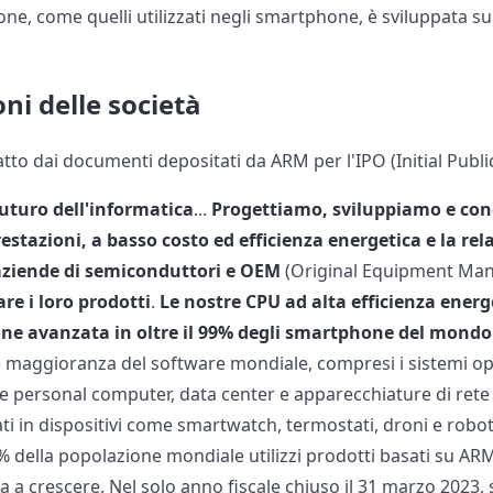
one, come quelli utilizzati negli smartphone, è sviluppata su
oni delle società
to dai documenti depositati da ARM per l'IPO (Initial Public
futuro dell'informatica
...
Progettiamo, sviluppiamo e con
estazioni, a basso costo ed efficienza energetica e la rel
 aziende di semiconduttori e OEM
(Original Equipment Man
are i loro prodotti
.
Le nostre CPU ad alta efficienza ener
one avanzata in oltre il 99% degli smartphone del mondo
maggioranza del software mondiale, compresi i sistemi oper
e personal computer, data center e apparecchiature di rete e
ati in dispositivi come smartwatch, termostati, droni e robot
% della popolazione mondiale utilizzi prodotti basati su ARM
a crescere. Nel solo anno fiscale chiuso il 31 marzo 2023, s