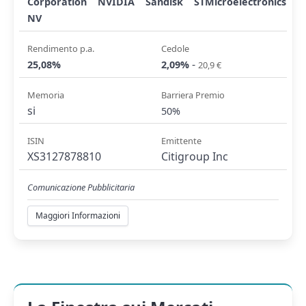
Corporation
NVIDIA
Sandisk
STMicroelectronics
NV
Rendimento p.a.
Cedole
-
25,08%
2,09%
20,9 €
Memoria
Barriera Premio
si
50%
ISIN
Emittente
XS3127878810
Citigroup Inc
Comunicazione Pubblicitaria
Maggiori Informazioni