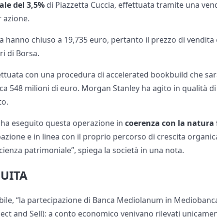
ale del 3,5%
di Piazzetta Cuccia, effettuata tramite una ven
r azione.
ca hanno chiuso a 19,735 euro, pertanto il prezzo di vendi
ri di Borsa.
ettuata con una procedura di accelerated bookbuild che sarà 
irca 548 milioni di euro. Morgan Stanley ha agito in qualità 
to.
ha eseguito questa operazione in
coerenza con la natura 
pazione e in linea con il proprio percorso di crescita organ
ficienza patrimoniale”, spiega la società in una nota.
EQUITA
abile, “la partecipazione di Banca Mediolanum in Mediobanca 
ct and Sell): a conto economico venivano rilevati unicament