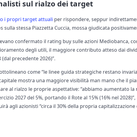
alisti sul rialzo dei target
o i propri target attuali
per rispondere, seppur indirettament
 sulla stessa Piazzetta Cuccia, mossa giudicata positivament
evano confermato il rating buy sulle azioni Mediobanca, con
lioramento degli utili, il maggiore contributo atteso dai divid
8 (dal precedente 2026)”.
ottolineano come “le linee guida strategiche restano invaria
apitale mostra una maggiore visibilità man mano che il pia
ccare al rialzo le proprie aspettative: “abbiamo aumentato la 
ercizio 2027 del 5%, portando il Rote al 15% (16% nel 2028)”, 
rà agli azionisti “circa il 30% della propria capitalizzazion