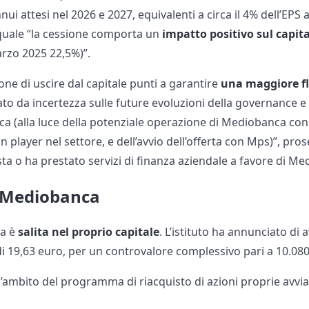
nnui attesi nel 2026 e 2027, equivalenti a circa il 4% dell’EP
quale “la cessione comporta un
impatto positivo sul capital
rzo 2025 22,5%)”.
one di uscire dal capitale punti a garantire
una maggiore fle
ato da incertezza sulle future evoluzioni della governance 
ca (alla luce della potenziale operazione di Mediobanca con
 player nel settore, e dell’avvio dell’offerta con Mps)”, pr
sta o ha prestato servizi di finanza aziendale a favore di M
i Mediobanca
ca è
salita nel proprio capitale
. L’istituto ha annunciato di
di 19,63 euro, per un controvalore complessivo pari a 10.08
l’ambito del programma di riacquisto di azioni proprie avvi