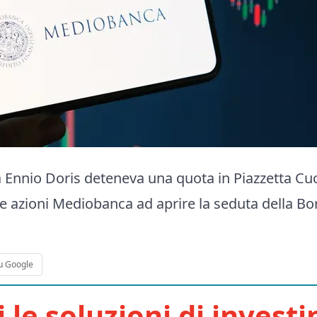
a Ennio Doris deteneva una quota in Piazzetta Cucc
le azioni Mediobanca ad aprire la seduta della Bo
u Google
i le soluzioni di invest