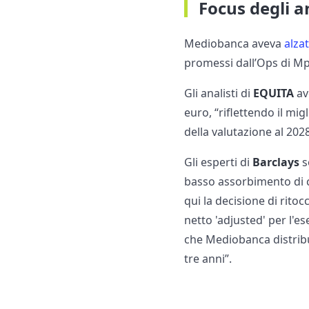
Focus degli an
Mediobanca aveva
alzat
promessi dall’Ops di Mps
Gli analisti di
EQUITA
av
euro, “riflettendo il mig
della valutazione al 202
Gli esperti di
Barclays
s
basso assorbimento di c
qui la decisione di rito
netto 'adjusted' per l'es
che Mediobanca distribui
tre anni”.