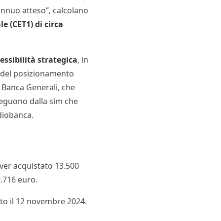
S annuo atteso”, calcolano
e (CET1) di circa
ssibilità strategica
, in
e del posizionamento
 Banca Generali, che
oseguono dalla sim che
ediobanca.
 aver acquistato 13.500
0.716 euro.
ato il 12 novembre 2024.