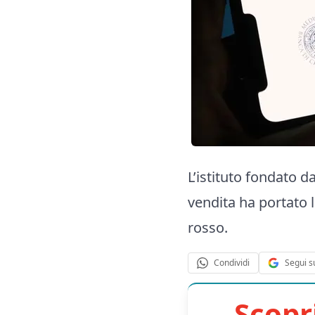
L’istituto fondato d
vendita ha portato 
rosso.
Segui s
Condividi
Scopr