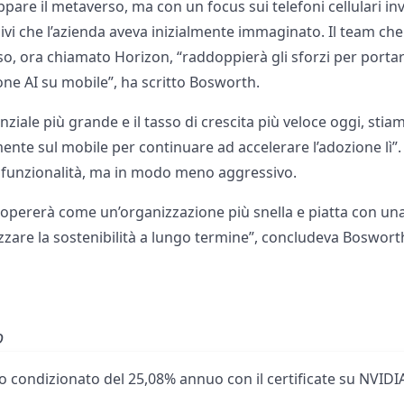
pare il metaverso, ma con un focus sui telefoni cellulari inv
 che l’azienda aveva inizialmente immaginato. Il team che
o, ora chiamato Horizon, “raddoppierà gli sforzi per portar
one AI su mobile”, ha scritto Bosworth.
nziale più grande e il tasso di crescita più veloce oggi, st
mente sul mobile per continuare ad accelerare l’adozione lì
 e funzionalità, ma in modo meno aggressivo.
VR opererà come un’organizzazione più snella e piatta con u
zare la sostenibilità a lungo termine”, concludeva Bosworth
o
 condizionato del 25,08% annuo con il certificate su NVIDIA