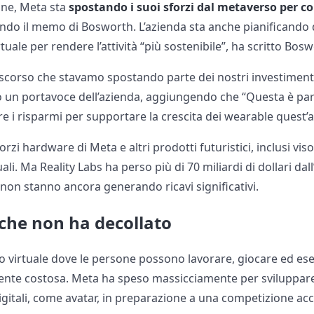
ione, Meta sta
spostando i suoi sforzi dal metaverso per co
ondo il memo di Bosworth. L’azienda sta anche pianificando d
rtuale per rendere l’attività “più sostenibile”, ha scritto Bos
scorso che stavamo spostando parte dei nostri investimenti
o un portavoce dell’azienda, aggiungendo che “Questa è part
e i risparmi per supportare la crescita dei wearable quest’
orzi hardware di Meta e altri prodotti futuristici, inclusi viso
li. Ma Reality Labs ha perso più di 70 miliardi di dollari dal
 non stanno ancora generando ricavi significativi.
che non ha decollato
 virtuale dove le persone possono lavorare, giocare ed eser
nte costosa. Meta ha speso massicciamente per sviluppare v
gitali, come avatar, in preparazione a una competizione acc