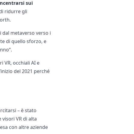
ncentrarsi sui
i ridurre gli
worth.
 dal metaverso verso i
e di quello sforzo, e
anno”.
ri VR, occhiali AI e
l’inizio del 2021 perché
citarsi – è stato
isori VR di alta
esa con altre aziende