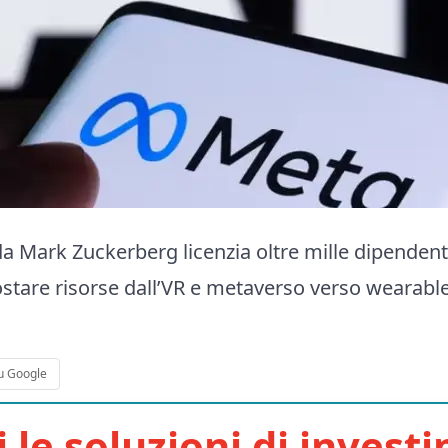
da Mark Zuckerberg licenzia oltre mille dipendenti
ostare risorse dall’VR e metaverso verso wearable
u Google
i le soluzioni di invest