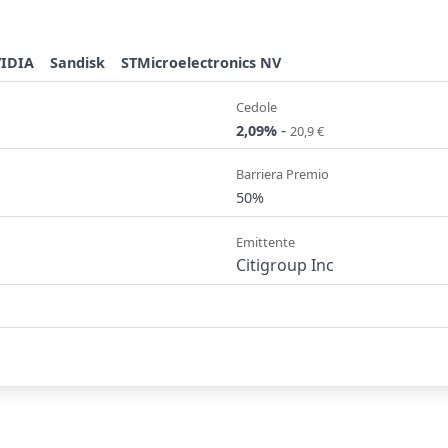
IDIA
Sandisk
STMicroelectronics NV
Cedole
-
2,09%
20,9 €
Barriera Premio
50%
Emittente
Citigroup Inc