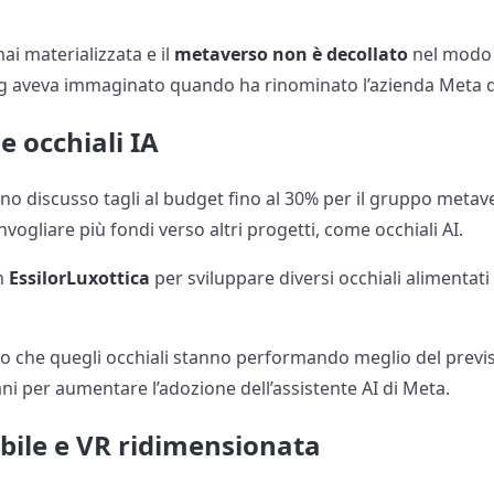
mai materializzata e il
metaverso non è decollato
nel modo i
g aveva immaginato quando ha rinominato l’azienda Meta d
 e occhiali IA
nno discusso tagli al budget fino al 30% per il gruppo metaver
nvogliare più fondi verso altri progetti, come occhiali AI.
n
EssilorLuxottica
per sviluppare diversi occhiali alimentat
o che quegli occhiali stanno performando meglio del previ
ani per aumentare l’adozione dell’assistente AI di Meta.
bile e VR ridimensionata